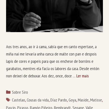
Aos tres anos, ao ir á cama, sabía que en canto espertase, a
miña nai me levaría unha cunca de malte con pan e despois
lapis de cores e papeis para que os enchese de borróns e
garabatos, mentres ela facía os labores da casa. Desde entón
non deixei de debuxar. Aos dez, once, doce …
Ler mais
Categorías
Sobre Siro
Etiquetas
Castelao
,
Cousas da vida
,
Díaz Pardo
,
Goya
,
Maside
,
Matisse
,
Pascin
,
Picasso
,
Ramón Piñeiro
,
Rembrandt
,
Seoane
,
Valle