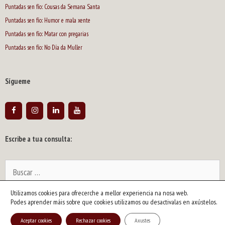
Puntadas sen fío: Cousas da Semana Santa
Puntadas sen fío: Humor e mala xente
Puntadas sen fío: Matar con pregarias
Puntadas sen fío: No Día da Muller
Sígueme
Escribe a tua consulta:
Buscar:
Utilizamos cookies para ofrecerche a mellor experiencia na nosa web.
2026 © Siro | Artista y escritor gallego. Dibujante de humor y caricaturista
Podes aprender máis sobre que cookies utilizamos ou desactivalas en axústelos.
político. Pintor y ensayista |
info@siroartista.com
| Aviso legal y política de
Aceptar cookies
Rechazar cookies
Axustes