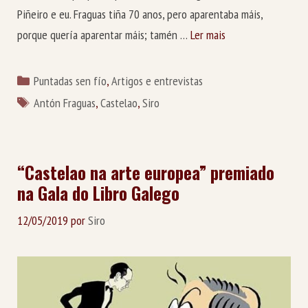
Piñeiro e eu. Fraguas tiña 70 anos, pero aparentaba máis,
porque quería aparentar máis; tamén …
Ler mais
Categorías
Puntadas sen fío
,
Artigos e entrevistas
Etiquetas
Antón Fraguas
,
Castelao
,
Siro
“Castelao na arte europea” premiado
na Gala do Libro Galego
12/05/2019
por
Siro