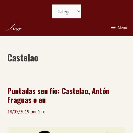
Saltar
Selecciona
ao
idioma
contido
Menu
Castelao
Puntadas sen fío: Castelao, Antón
Fraguas e eu
18/05/2019
por
Siro