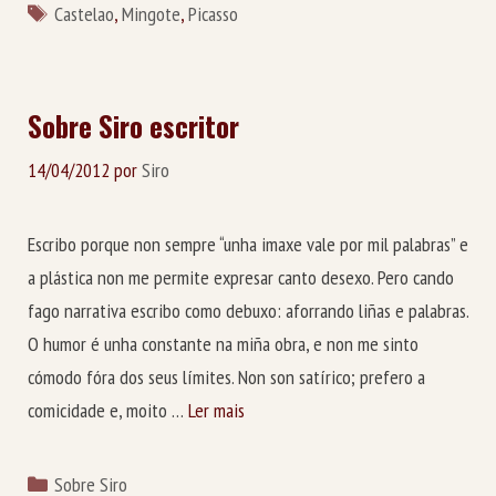
Etiquetas
Castelao
,
Mingote
,
Picasso
Sobre Siro escritor
14/04/2012
por
Siro
Escribo porque non sempre “unha imaxe vale por mil palabras” e
a plástica non me permite expresar canto desexo. Pero cando
fago narrativa escribo como debuxo: aforrando liñas e palabras.
O humor é unha constante na miña obra, e non me sinto
cómodo fóra dos seus límites. Non son satírico; prefero a
comicidade e, moito …
Ler mais
Categorías
Sobre Siro