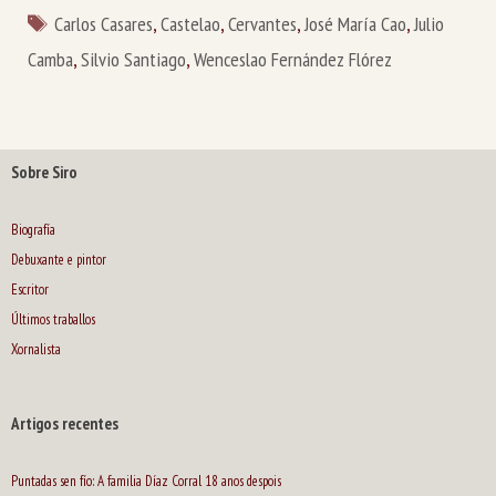
Etiquetas
Carlos Casares
,
Castelao
,
Cervantes
,
José María Cao
,
Julio
Camba
,
Silvio Santiago
,
Wenceslao Fernández Flórez
Sobre Siro
Biografía
Debuxante e pintor
Escritor
Últimos traballos
Xornalista
Artigos recentes
Puntadas sen fío: A familia Díaz Corral 18 anos despois