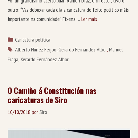
Foi un grandísimo acerto. Juan Ramón Díaz, o director, tivo o
outro: “Vas debuxar cada día a caricatura do feito político máis
importante na comunidade”. Fíxena …
Ler mais
Categorías
Caricatura política
Etiquetas
Alberto Núñez Feijoo
,
Gerardo Fernández Albor
,
Manuel
Fraga
,
Xerardo Fernández Albor
O Camiño á Constitución nas
caricaturas de Siro
10/10/2018
por
Siro