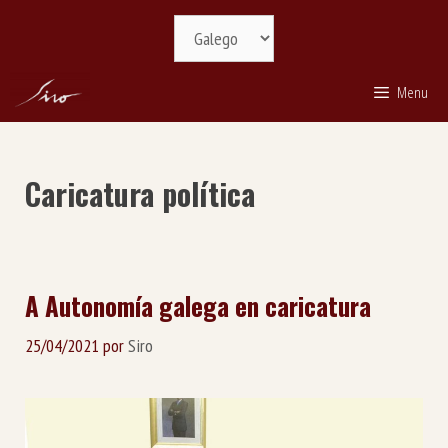
Saltar
Selecciona
ao
idioma
contido
Menu
Caricatura política
A Autonomía galega en caricatura
25/04/2021
por
Siro