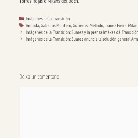
Torres Rojas e Miláns del Boch.
Categorías
Imágenes de la Transición
Etiquetas
Armada
,
Gabeiras Montero
,
Gutiérrez Mellado
,
Ibáñez Freire
,
Milán
Imágenes de la Transición: Suárez y la prensa
Imáxes dá Transición
Imágenes de la Transición: Suárez anuncia la solución general Ar
Deixa un comentario
Comentario