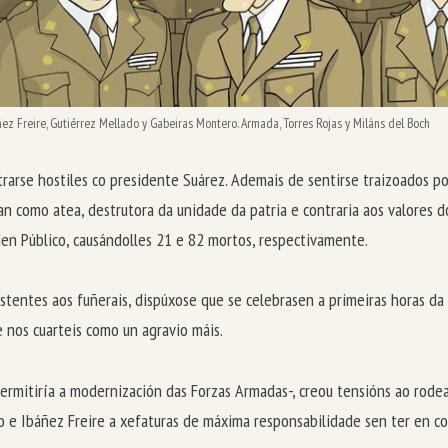
ez Freire, Gutiérrez Mellado y Gabeiras Montero. Armada, Torres Rojas y Miláns del Boch
arse hostiles co presidente Suárez. Ademais de sentirse traizoados po
n como atea, destrutora da unidade da patria e contraria aos valores d
n Público, causándolles 21 e 82 mortos, respectivamente.
istentes aos fuñerais, dispúxose que se celebrasen a primeiras horas 
e nos cuarteis como un agravio máis.
mitiría a modernización das Forzas Armadas-, creou tensións ao rodears
o e Ibáñez Freire a xefaturas de máxima responsabilidade sen ter en co