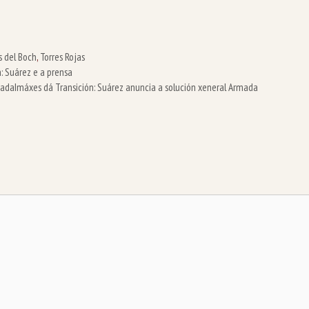
s del Boch
,
Torres Rojas
: Suárez e a prensa
mada
Imáxes dá Transición: Suárez anuncia a solución xeneral Armada