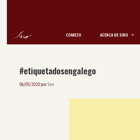
Saltar
ao
contido
COMEZO
ACERCA DE SIRO
#etiquetadosengalego
06/05/2020
por
Siro