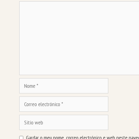
Comentario
Nome
Correo
electrónico
Sitio
web
Gardar o meu nome, correo electrónico e web neste naveg