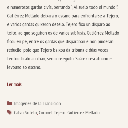
e numerosos gardas civís, berrando “¡Al suelo todo el mundo!”.
Gutiérrez Mellado deixara o escano para enfrontarse a Tejero,
e varios gardas quixeron detelo. Tejero fixo un disparo ao
teito, ao que seguiron os de varios subfusís. Gutiérrez Mellado
ficou en pé, entre os gardas que disparaban e non puideran
reducilo, polo que Tejero baixou da tribuna e dúas veces
tentou tiralo ao chan, sen conseguilo. Suárez rescatouno e
levouno ao escano.
Ler mais
Categorías
Imágenes de la Transición
Etiquetas
Calvo Sotelo
,
Coronel Tejero
,
Gutiérrez Mellado