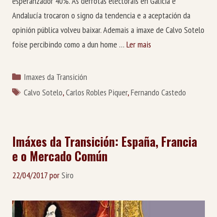
esperanzador 40%. As derrotas electorais en Galicia e
Andalucía trocaron o signo da tendencia e a aceptación da
opinión pública volveu baixar. Ademais a imaxe de Calvo Sotelo
foise percibindo como a dun home …
Ler mais
Categorías
Imaxes da Transición
Etiquetas
Calvo Sotelo
,
Carlos Robles Piquer
,
Fernando Castedo
Imáxes da Transición: España, Francia
e o Mercado Común
22/04/2017
por
Siro