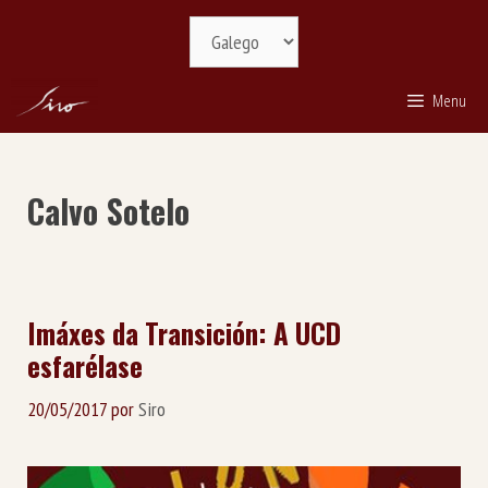
Saltar
Selecciona
ao
idioma
contido
Menu
Calvo Sotelo
Imáxes da Transición: A UCD
esfarélase
20/05/2017
por
Siro