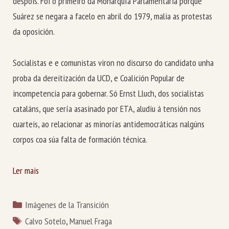
despois. Foi o primeiro da Monarquía Parlamentaria porque
Suárez se negara a facelo en abril do 1979, malia as protestas
da oposición.
Socialistas e e comunistas viron no discurso do candidato unha
proba da dereitización da UCD, e Coalición Popular de
incompetencia para gobernar. Só Ernst Lluch, dos socialistas
cataláns, que sería asasinado por ETA, aludiu á tensión nos
cuarteis, ao relacionar as minorías antidemocráticas nalgúns
corpos coa súa falta de formación técnica.
Ler mais
Categorías
Imágenes de la Transición
Etiquetas
Calvo Sotelo
,
Manuel Fraga