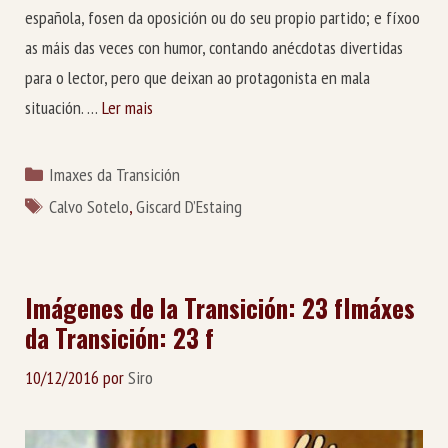
española, fosen da oposición ou do seu propio partido; e fíxoo
as máis das veces con humor, contando anécdotas divertidas
para o lector, pero que deixan ao protagonista en mala
situación. …
Ler mais
Categorías
Imaxes da Transición
Etiquetas
Calvo Sotelo
,
Giscard D’Estaing
Imágenes de la Transición: 23 f
Imáxes
da Transición: 23 f
10/12/2016
por
Siro