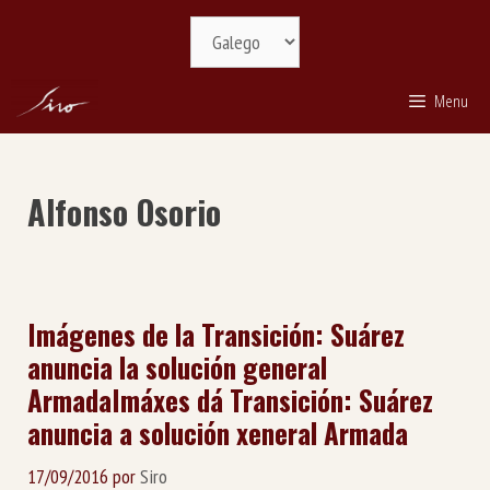
Saltar
Selecciona
ao
idioma
contido
Menu
Alfonso Osorio
Imágenes de la Transición: Suárez
anuncia la solución general
Armada
Imáxes dá Transición: Suárez
anuncia a solución xeneral Armada
17/09/2016
por
Siro