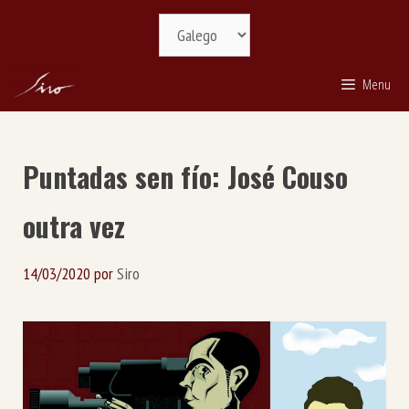
Saltar
Selecciona
ao
idioma
contido
Menu
Puntadas sen fío: José Couso
outra vez
14/03/2020
por
Siro