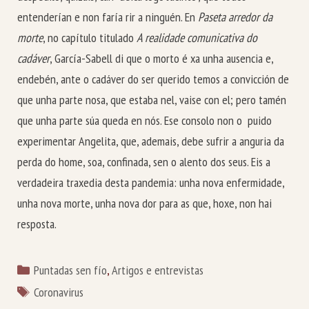
entenderían e non faría rir a ninguén. En
Paseta arredor da
morte
, no capítulo titulado
A realidade comunicativa do
cadáver
, García-Sabell di que o morto é xa unha ausencia e,
endebén, ante o cadáver do ser querido temos a convicción de
que unha parte nosa, que estaba nel, vaise con el; pero tamén
que unha parte súa queda en nós. Ese consolo non o puido
experimentar Angelita, que, ademais, debe sufrir a anguria da
perda do home, soa, confinada, sen o alento dos seus. Eis a
verdadeira traxedia desta pandemia: unha nova enfermidade,
unha nova morte, unha nova dor para as que, hoxe, non hai
resposta.
Categorías
Puntadas sen fío
,
Artigos e entrevistas
Etiquetas
Coronavirus