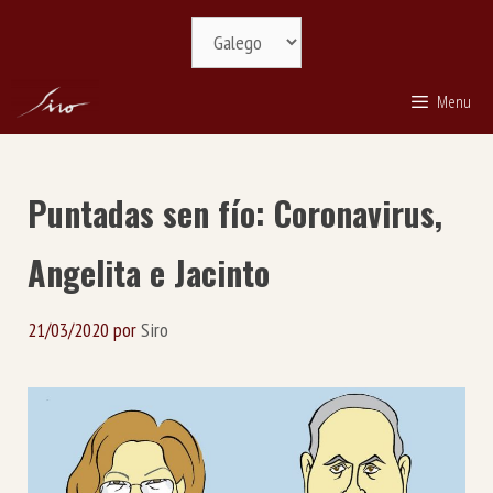
Saltar
Selecciona
ao
idioma
contido
Menu
Puntadas sen fío: Coronavirus,
Angelita e Jacinto
21/03/2020
por
Siro