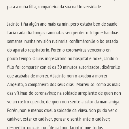
para a miña filla, compañeira da súa na Universidade.
Jacinto tiña algún ano máis ca min, pero estaba ben de saúde;
facía cada día longas camiñatas sen perder o folgo e hai dúas
semanas, nunha revisión rutinaria, confirmáronlle o bo estado
do aparato respiratorio. Porén o coronavirus venceuno en
pouco tempo. O luns ingresárono no hospital e hoxe, cando o
fillo foi compartir con el os 30 minutos autorizados, dixéronlle
que acababa de morrer. A Jacinto non o axudou a morrer
Angelita, a compañeira dos seus días. Morreu so, como as máis
das vítimas do coronavirus; na soidade arrepiante de quen non
ve un rostro querido, de quen non sente a calor da man amiga.
Porén, non é menos cruel a soidade da viúva. Non puido ver o
cadáver, estar co cadáver, pensar e sentir ante o cadáver;
despedilo, quizais, cun “deica logo Jacinto”, que todos