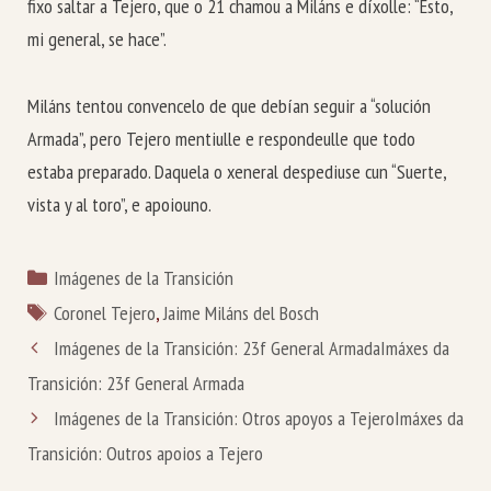
fixo saltar a Tejero, que o 21 chamou a Miláns e díxolle: “Esto,
mi general, se hace”.
Miláns tentou convencelo de que debían seguir a “solución
Armada”, pero Tejero mentiulle e respondeulle que todo
estaba preparado. Daquela o xeneral despediuse cun “Suerte,
vista y al toro”, e apoiouno.
Categorías
Imágenes de la Transición
Etiquetas
Coronel Tejero
,
Jaime Miláns del Bosch
Imágenes de la Transición: 23f General Armada
Imáxes da
Transición: 23f General Armada
Imágenes de la Transición: Otros apoyos a Tejero
Imáxes da
Transición: Outros apoios a Tejero