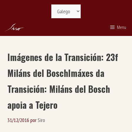
Saltar
Selecciona
ao
idioma
contido
Menu
Imágenes de la Transición: 23f
Miláns del Bosch
Imáxes da
Transición: Miláns del Bosch
apoia a Tejero
31/12/2016
por
Siro