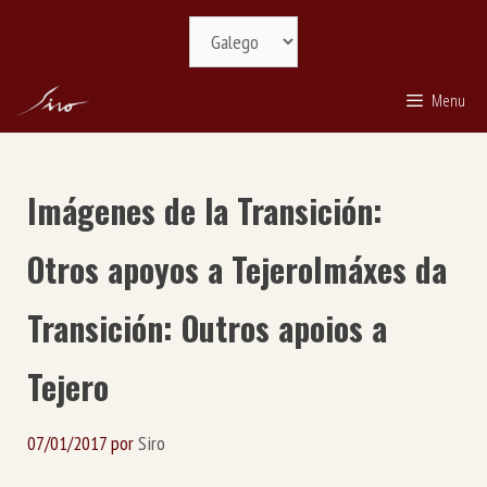
Saltar
Selecciona
ao
idioma
contido
Menu
Imágenes de la Transición:
Otros apoyos a Tejero
Imáxes da
Transición: Outros apoios a
Tejero
07/01/2017
por
Siro