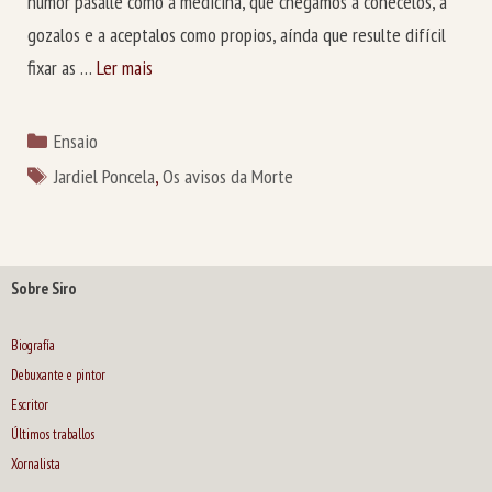
humor pásalle como á medicina, que chegamos a coñecelos, a
gozalos e a aceptalos como propios, aínda que resulte difícil
fixar as …
Ler mais
Categorías
Ensaio
Etiquetas
Jardiel Poncela
,
Os avisos da Morte
Sobre Siro
Biografía
Debuxante e pintor
Escritor
Últimos traballos
Xornalista