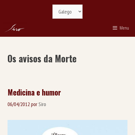
Saltar
Selecciona
ao
idioma
contido
Menu
Os avisos da Morte
Medicina e humor
06/04/2012
por
Siro