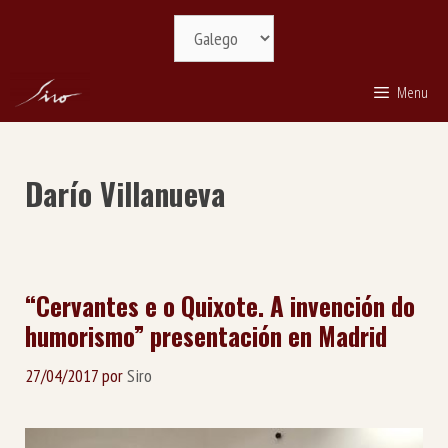
Saltar
Selecciona
ao
idioma
contido
Menu
Darío Villanueva
“Cervantes e o Quixote. A invención do
humorismo” presentación en Madrid
27/04/2017
por
Siro