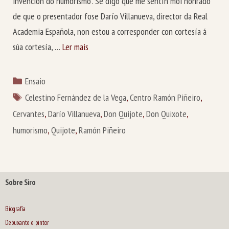
invención do humorismo”. Se digo que me sentín moi honrado
de que o presentador fose Darío Villanueva, director da Real
Academia Española, non estou a corresponder con cortesía á
súa cortesía, …
Ler mais
Categorías
Ensaio
Etiquetas
Celestino Fernández de la Vega
,
Centro Ramón Piñeiro
,
Cervantes
,
Darío Villanueva
,
Don Quijote
,
Don Quixote
,
humorismo
,
Quijote
,
Ramón Piñeiro
Sobre Siro
Biografía
Debuxante e pintor