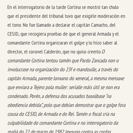
En el interrogatorio de la tarde Cortina se mostró tan chulo
que el presidente del tribunal tuvo que exigirle moderación en
el tono. No fue llamado a declarar el capitán Camacho, del
CESID, que recogiera pruebas de que el general Armada y el
comandante Cortina organizaran el golpe y lo hizo saber al
director, el coronel Calderón, que no quiso creerlo.
O
comandante Cortina tentou tamén que Pardo Zancada non o
involucrase na organización do 23f e mandoulle, a través do
capitán Armada, parente lonxano do xeneral, a mesma mensaxe
que enviara a Tejero pola muller: seríalle máis útil se non era
condenado. Porén, a defensa dos acusados baseábase “na
obediencia debida”, polo que debían demostrar que o golpe fora
cousa do CESID, de Armada e do Rei. Tamén o fiscal cría na
culpabilidade do comandante Cortina e no interrogatorio da
mañá do 22 de marzo de 1982 levouno contra as cordas.