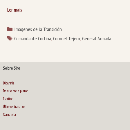
Ler mais
Categorías
Imágenes de la Transición
Etiquetas
Comandante Cortina
,
Coronel Tejero
,
General Armada
Sobre Siro
Biografía
Debuxante e pintor
Escritor
Últimos traballos
Xornalista