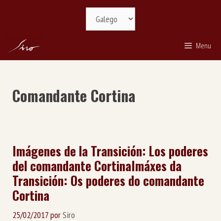
Saltar
Selecciona
ao
idioma
contido
Menu
Comandante Cortina
Imágenes de la Transición: Los poderes
del comandante Cortina
Imáxes da
Transición: Os poderes do comandante
Cortina
25/02/2017
por
Siro