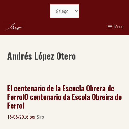
Saltar
Selecciona
ao
idioma
contido
Menu
Andrés López Otero
El centenario de la Escuela Obrera de
Ferrol
O centenario da Escola Obreira de
Ferrol
16/06/2016
por
Siro