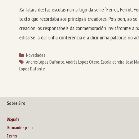
Xa falara destas escolas nun artigo da serie “Ferrol, Ferrol, Fe
texto que recordaba aos principais creadores. Pois ben, ao se
creación, os responsabeis da conmemoración invitáronme a par
editarse, a dar unha conferencia e a dicir unha palabras no a
Categorías
Novedades
Etiquetas
Andrés López Dafonte
,
Andrés López Otero
,
Escola obreira
,
José Ma
López Dafonte
Sobre Siro
Biografía
Debuxante e pintor
Escritor