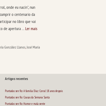
rrol, onde eu nacín”, nun
 cumprir o centenario da
ticipar no libro que vai
cto de apertura …
Ler mais
ría González Llanos
,
José María
Artigos recentes
Puntadas sen fío: A familia Díaz Corral 18 anos despois
Puntadas sen fío: Cousas da Semana Santa
Puntadas sen fío: Humor e mala xente