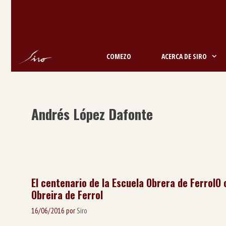
Saltar
ao
contido
COMEZO
ACERCA DE SIRO
Andrés López Dafonte
El centenario de la Escuela Obrera de Ferrol
O 
Obreira de Ferrol
16/06/2016
por
Siro