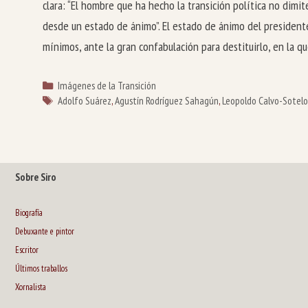
clara: “El hombre que ha hecho la transición política no dimit
desde un estado de ánimo”. El estado de ánimo del president
mínimos, ante la gran confabulación para destituirlo, en la 
Categorías
Imágenes de la Transición
Etiquetas
Adolfo Suárez
,
Agustín Rodríguez Sahagún
,
Leopoldo Calvo-Sotel
Sobre Siro
Biografía
Debuxante e pintor
Escritor
Últimos traballos
Xornalista