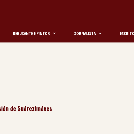
DEBUXANTE E PINTOR
XORNALISTA
ESCRIT
sión de Suárez
Imáxes