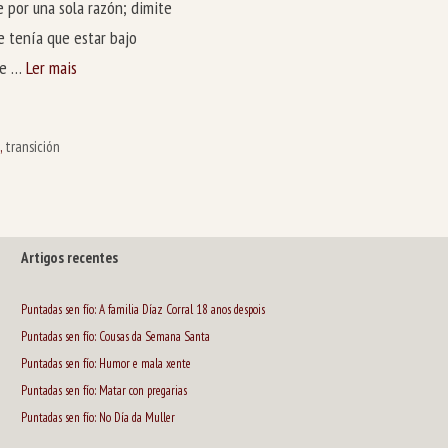
e por una sola razón; dimite
e tenía que estar bajo
que …
Ler mais
o
,
transición
Artigos recentes
Puntadas sen fío: A familia Díaz Corral 18 anos despois
Puntadas sen fío: Cousas da Semana Santa
Puntadas sen fío: Humor e mala xente
Puntadas sen fío: Matar con pregarias
Puntadas sen fío: No Día da Muller