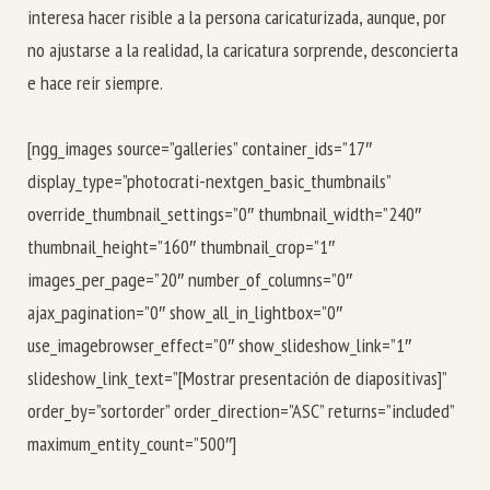
interesa hacer risible a la persona caricaturizada, aunque, por
no ajustarse a la realidad, la caricatura sorprende, desconcierta
e hace reir siempre.
[ngg_images source=”galleries” container_ids=”17″
display_type=”photocrati-nextgen_basic_thumbnails”
override_thumbnail_settings=”0″ thumbnail_width=”240″
thumbnail_height=”160″ thumbnail_crop=”1″
images_per_page=”20″ number_of_columns=”0″
ajax_pagination=”0″ show_all_in_lightbox=”0″
use_imagebrowser_effect=”0″ show_slideshow_link=”1″
slideshow_link_text=”[Mostrar presentación de diapositivas]”
order_by=”sortorder” order_direction=”ASC” returns=”included”
maximum_entity_count=”500″]