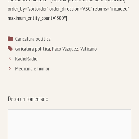
order_by=”sortorder” order_direction=”ASC” returns=”included”
maximum_entity_count=”500″]
Categorías
Caricatura política
Etiquetas
caricatura política
,
Paco Vázquez
,
Vaticano
Radio
Radio
Medicina e humor
Deixa un comentario
Comentario