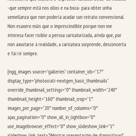
-que sempre está nos ollos e na boca- para obter unha
semellanza que non podería acadar cun retrato convencional.
Non esaxero máis que o imprescindible porque non me
interesa facer risible a persoa caricaturizada, aínda que, por
non axustarse á realidade, a caricatura sorprende, desconcerta
e fai rir sempre.
[ngg_images source=”galleries” container_ids=”17″
display_type=”photocrati-nextgen_basic_thumbnails”
override_thumbnail_settings=”0″ thumbnail_width=”240″
thumbnail_height=”160″ thumbnail_crop=”1″
images_per_page=”20″ number_of_columns=”0″
ajax_pagination=”0″ show_all_in_lightbox=”0″
use_imagebrowser_effect=”0″ show_slideshow_link=”1″
slideshow_link_text=”[Mostrar presentación de diapositivas]”