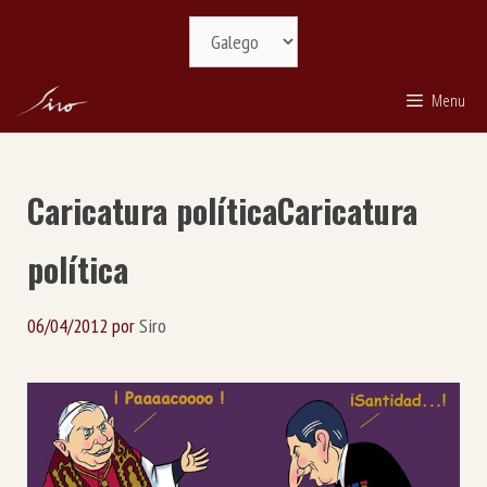
Saltar
Selecciona
ao
idioma
contido
Menu
Caricatura política
Caricatura
política
06/04/2012
por
Siro