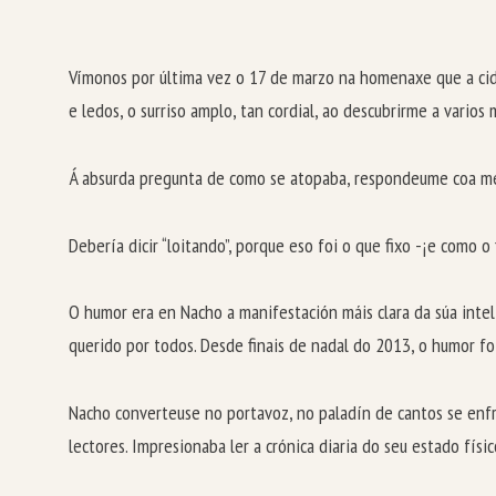
Vímonos por última vez o 17 de marzo na homenaxe que a cida
e ledos, o surriso amplo, tan cordial, ao descubrirme a vari
Á absurda pregunta de como se atopaba, respondeume coa mes
Debería dicir “loitando”, porque eso foi o que fixo -¡e como 
O humor era en Nacho a manifestación máis clara da súa intel
querido por todos. Desde finais de nadal do 2013, o humor fo
Nacho converteuse no portavoz, no paladín de cantos se enf
lectores. Impresionaba ler a crónica diaria do seu estado físi