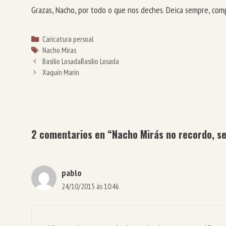
Grazas, Nacho, por todo o que nos deches. Deica sempre, com
Categorías
Caricatura persoal
Etiquetas
Nacho Miras
Basilio Losada
Basilio Losada
Xaquín Marín
2 comentarios en “Nacho Mirás no recordo, s
pablo
24/10/2015 ás 10:46