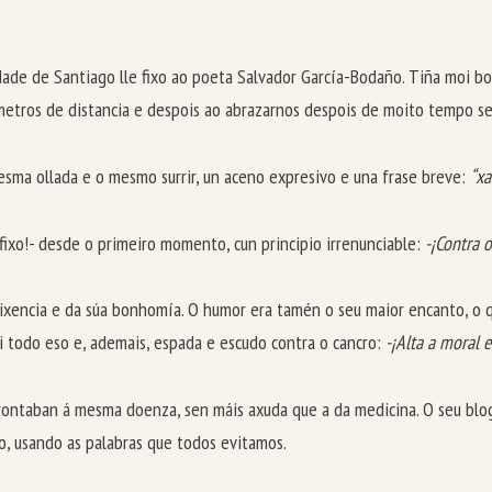
de de Santiago lle fixo ao poeta Salvador García-Bodaño. Tiña moi bo 
os metros de distancia e despois ao abrazarnos despois de moito tempo 
ma ollada e o mesmo surrir, un aceno expresivo e una frase breve:
“xa
o fixo!- desde o primeiro momento, cun principio irrenunciable:
-¡Contra 
ixencia e da súa bonhomía. O humor era tamén o seu maior encanto, o qu
i todo eso e, ademais, espada e escudo contra o cancro:
-¡Alta a moral e
rontaban á mesma doenza, sen máis axuda que a da medicina. O seu blo
co, usando as palabras que todos evitamos.