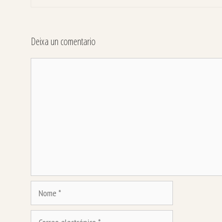
Deixa un comentario
Comentario
Nome
Correo