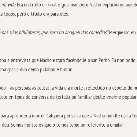
 mi vida.
Era un título orixinal e gracioso, pero Nacho explicouno: aque
a todos, pero o título era para eles.
nas súas bibliotecas, que sexa no anaquel das comedias”.
Merqueino en 
ba a entrevista que Nacho estará facéndolle a san Pedro. Eu non podo im
coa gracia dun demo pillabán e burlón.
 –as persoas, as cousas, a vida e a morte-, reflectido no espello do hu
telo en tema de conversa de tertulia ou familiar deulle enorme popula
a para aprender a morrer. Calquera pensaría que a Nacho non lle daría 
lle deu. Somos moitos os que o temos como un referente a emular.