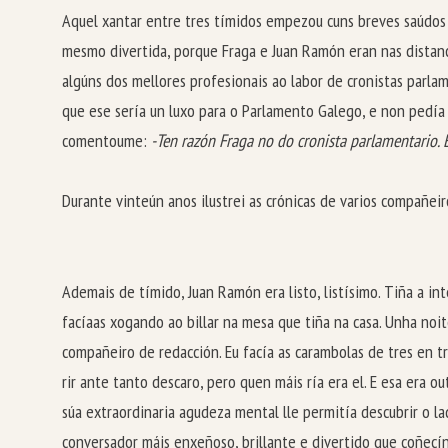
Aquel xantar entre tres tímidos empezou cuns breves saúdos d
mesmo divertida, porque Fraga e Juan Ramón eran nas distanc
algúns dos mellores profesionais ao labor de cronistas parl
que ese sería un luxo para o Parlamento Galego, e non pedía
comentoume:
-Ten razón Fraga no do cronista parlamentario. É
Durante vinteún anos ilustrei as crónicas de varios compañe
Ademais de tímido, Juan Ramón era listo, listísimo. Tiña a in
facíaas xogando ao billar na mesa que tiña na casa. Unha noi
compañeiro de redacción. Eu facía as carambolas de tres en tr
rir ante tanto descaro, pero quen máis ría era el. E esa era o
súa extraordinaria agudeza mental lle permitía descubrir o la
conversador máis enxeñoso, brillante e divertido que coñecín