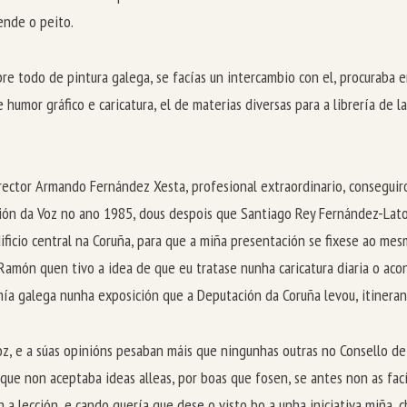
ende o peito.
sobre todo de pintura galega, se facías un intercambio con el, procurab
umor gráfico e caricatura, el de materias diversas para a librería de la
rector Armando Fernández Xesta, profesional extraordinario, conseguir
cción da Voz no ano 1985, dous despois que Santiago Rey Fernández-Lato
ficio central na Coruña, para que a miña presentación se fixese ao mes
 Ramón quen tivo a idea de que eu tratase nunha caricatura diaria o ac
mía galega nunha exposición que a Deputación da Coruña levou, itinerant
z, e a súas opinións pesaban máis que ningunhas outras no Consello de
r que non aceptaba ideas alleas, por boas que fosen, se antes non as fa
 a lección, e cando quería que dese o visto bo a unha iniciativa miña, 