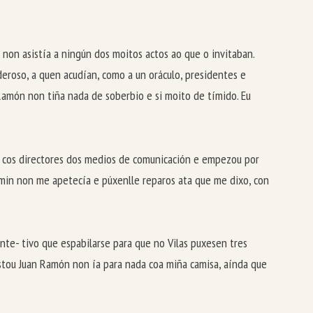
 non asistía a ningún dos moitos actos ao que o invitaban.
eroso, a quen acudían, como a un oráculo, presidentes e
 Ramón non tiña nada de soberbio e si moito de tímido. Eu
s cos directores dos medios de comunicación e empezou por
min non me apetecía e púxenlle reparos ata que me dixo, con
nte- tivo que espabilarse para que no Vilas puxesen tres
estou Juan Ramón non ía para nada coa miña camisa, aínda que