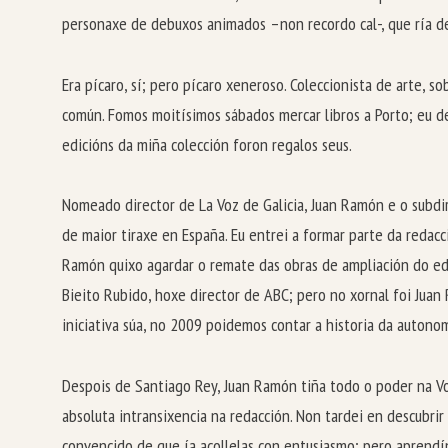
personaxe de debuxos animados –non recordo cal-, que ría d
Era pícaro, sí; pero pícaro xeneroso. Coleccionista de arte, 
común. Fomos moitísimos sábados mercar libros a Porto; eu de h
edicións da miña colección foron regalos seus.
Nomeado director de La Voz de Galicia, Juan Ramón e o subdi
de maior tiraxe en España. Eu entrei a formar parte da reda
Ramón quixo agardar o remate das obras de ampliación do edi
Bieito Rubido, hoxe director de ABC; pero no xornal foi Juan
iniciativa súa, no 2009 poidemos contar a historia da autono
Despois de Santiago Rey, Juan Ramón tiña todo o poder na Vo
absoluta intransixencia na redacción. Non tardei en descubri
convencido de que ía acollelas con entusiasmo; pero aprendín