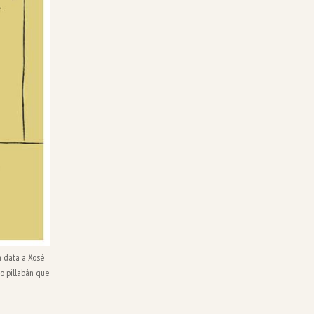
a data a Xosé
do pillabán que