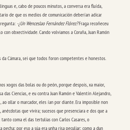
inguas e, cabo de poucos minutos, a conversa era fluída,
tario de que os medios de comunicación deberían adicar
pregunta:
-¿Un Wenceslao Fernández Flórez?
Fraga recoñeceu
elo con obxectividade. Cando volviamos a Coruña, Juan Ramón
rupos da Cámara, sei que todos foron competentes e honestos.
 nos xogos das bolas ou do peón, porque despois, xa maior,
sa das Ciencias, e eu contra Juan Ramón e Valentín Alejandro,
 ao ollar o marcador, eles ían por diante. Era imposible non
ia, anécdotas que vivira; sucesos que presenciara e dos que a
 tanto coma el das tertulias con Carlos Casares, o
 pecha; por eso a súa era unha risa peculiar; como a dun