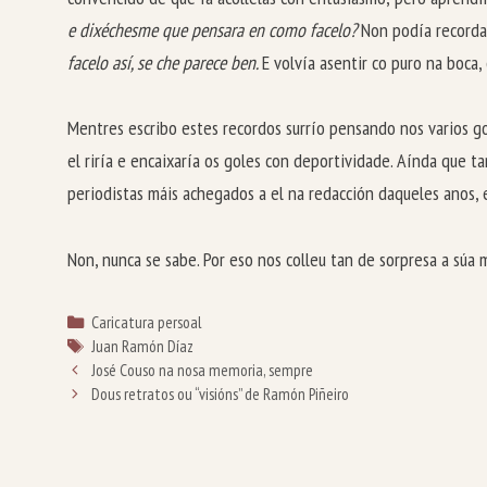
e dixéchesme que pensara en como facelo?
Non podía recordal
facelo así, se che parece ben.
E volvía asentir co puro na boca
Mentres escribo estes recordos surrío pensando nos varios gol
el riría e encaixaría os goles con deportividade. Aínda que
periodistas máis achegados a el na redacción daqueles anos, 
Non, nunca se sabe. Por eso nos colleu tan de sorpresa a súa 
Categorías
Caricatura persoal
Etiquetas
Juan Ramón Díaz
José Couso na nosa memoria, sempre
Dous retratos ou “visións” de Ramón Piñeiro