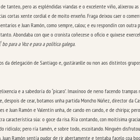
e tanteo, pero as espléndidas viandas e o excelente viño, alixerou as l
ias cortas xente cordial e de moito enxeño. Fraga deixou caer o comen
amentarios e Juan Ramón, como sempre, calou; e eu respondín con outra 
 tanto. Abondaba con que o cronista coñecese o oficio e quixese exerc
 bo para a Voz e para a política galega.
iros da delegación de Santiago e, gustáranlle ou non aos distintos g
telixencia e a sabedoría do “picaro”. Imaxínoo de neno facendo trampas
te, despois de cear, botamos unha partida Moncho Núñez, director da Ca
es e Juan Ramón e Valentín unha, de cando en cando, e de chiripa; pero,
utra característica súa: o goce da risa. Ría contando, con moitísima grac
do ridículo; pero ría tamén, e sobre todo, escoitando. Ninguén disfrutou
. Juan Ramón sentía pudor de rir abertamente e tentaba facelo coa boca