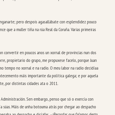
a enganarte; pero despois agasallábate con esplendidez pouco
nce que a muller tiña na rúa Real da Coruña. Varias primeiras
on convertir en poucos anos un xornal de provincias nun dos
rre, propietario do grupo, me propuxese facelo, porque Juan
mo tempo no xornal e na radio. O meu labor na radio decidíaa
ontecemento máis importante da política galega; e por aquela
e, por distintas cidades ata o 2011.
 Administración. Sen embargo, penso que só o exercía con
cía súas. Máis de unha botouma atrás por chegar ao despacho
chegaba ao despacho e dicíalle:
-¿Recordas que falamos desto