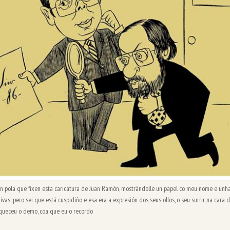
ón pola que fixen esta caricatura de Juan Ramón, mostrándolle un papel co meu nome e unh
Rivas; pero sei que está cuspidiño e esa era a expresión dos seus ollos, o seu surrir, na cara 
queceu o demo, coa que eu o recordo