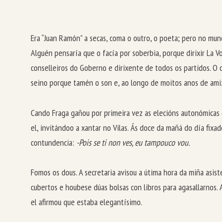
Era “Juan Ramón” a secas, coma o outro, o poeta; pero no m
Alguén pensaría que o facía por soberbia, porque dirixir La 
conselleiros do Goberno e dirixente de todos os partidos. O 
seino porque tamén o son e, ao longo de moitos anos de amiz
Cando Fraga gañou por primeira vez as elecións autonómicas 
el, invitándoo a xantar no Vilas. Ás doce da mañá do día f
contundencia:
-Pois se ti non ves, eu tampouco vou.
Fomos os dous. A secretaria avisou a útima hora da miña asis
cubertos e houbese dúas bolsas con libros para agasallarnos
el afirmou que estaba elegantísimo.