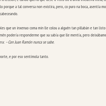
o porque a tal conversa non existira, pero, co puro na boca, asentía m
, cabeceando.
es que un inxenuo coma min lle colou a alguén tan pillabán e tan listo 
 tamén podería responderme que xa sabía que lle mentía, pero deixábam
era: –
Con Juan Ramón nunca se sabe.
morte, e por eso sentímola tanto.