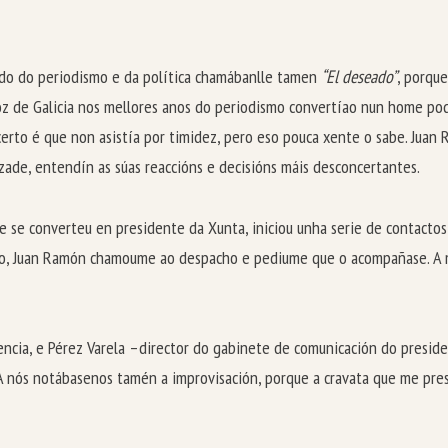
undo do periodismo e da política chamábanlle tamen
“El deseado”
, porque
Voz de Galicia nos mellores anos do periodismo convertíao nun home pod
certo é que non asistía por timidez, pero eso pouca xente o sabe. Juan
ade, entendín as súas reaccións e decisións máis desconcertantes.
e se converteu en presidente da Xunta, iniciou unha serie de contacto
ixado, Juan Ramón chamoume ao despacho e pediume que o acompañase. A 
tencia, e Pérez Varela –director do gabinete de comunicación do preside
. A nós notábasenos tamén a improvisación, porque a cravata que me pr