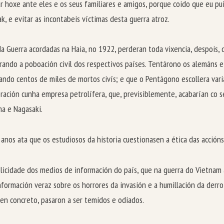
lar hoxe ante eles e os seus familiares e amigos, porque coido que eu p
k, e evitar as incontabeis víctimas desta guerra atroz.
a Guerra acordadas na Haia, no 1922, perderan toda vixencia, despois,
rando a poboación civil dos respectivos países. Tentárono os alemáns 
ndo centos de miles de mortos civís; e que o Pentágono escollera var
ración cunha empresa petrolífera, que, previsiblemente, acabarían co 
a e Nagasaki.
nos ata que os estudiosos da historia cuestionasen a ética das accións
licidade dos medios de información do país, que na guerra do Vietnam 
nformación veraz sobre os horrores da invasión e a humillación da derrot
a en concreto, pasaron a ser temidos e odiados.