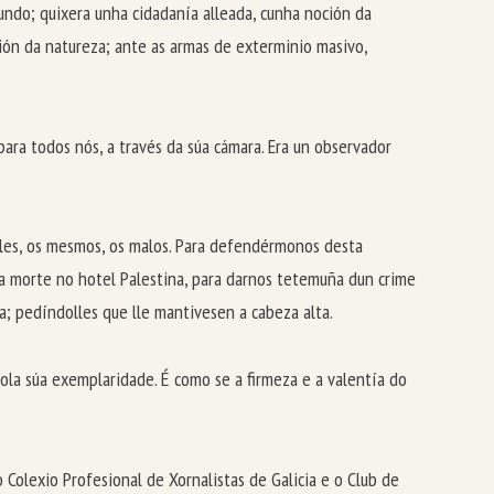
undo; quixera unha cidadanía alleada, cunha noción da
ción da natureza; ante as armas de exterminio masivo,
para todos nós, a través da súa cámara. Era un observador
eles, os mesmos, os malos. Para defendérmonos desta
ia morte no hotel Palestina, para darnos tetemuña dun crime
isa; pedíndolles que lle mantivesen a cabeza alta.
pola súa exemplaridade. É como se a firmeza e a valentía do
o Colexio Profesional de Xornalistas de Galicia e o Club de