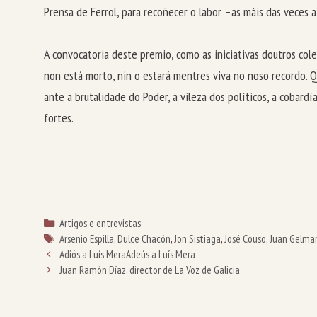
Prensa de Ferrol, para recoñecer o labor –as máis das veces 
A convocatoria deste premio, como as iniciativas doutros cole
non está morto, nin o estará mentres viva no noso recordo.
ante a brutalidade do Poder, a vileza dos políticos, a cobard
fortes.
Categorías
Artigos e entrevistas
Etiquetas
Arsenio Espilla
,
Dulce Chacón
,
Jon Sistiaga
,
José Couso
,
Juan Gelma
Adiós a Luís Mera
Adeús a Luís Mera
Juan Ramón Díaz, director de La Voz de Galicia