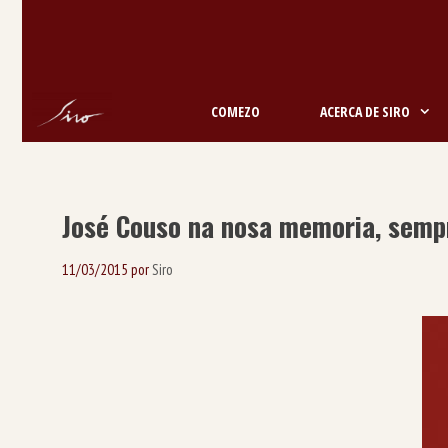
Saltar
ao
contido
COMEZO
ACERCA DE SIRO
José Couso na nosa memoria, semp
11/03/2015
por
Siro