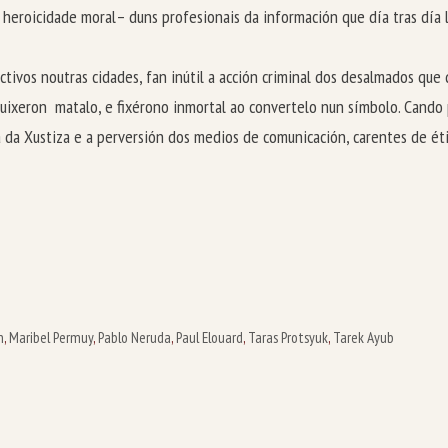
a heroicidade moral– duns profesionais da información que día tras día 
ctivos noutras cidades, fan inútil a acción criminal dos desalmados que
 Quixeron matalo, e fixérono inmortal ao convertelo nun símbolo. Cand
ía da Xustiza e a perversión dos medios de comunicación, carentes de é
Ferr
n
,
Maribel Permuy
,
Pablo Neruda
,
Paul Elouard
,
Taras Protsyuk
,
Tarek Ayub