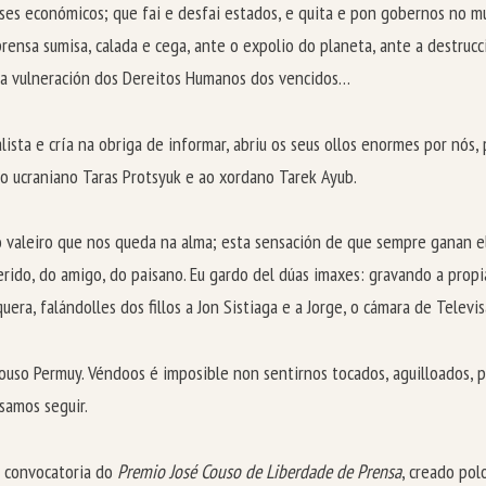
eses económicos; que fai e desfai estados, e quita e pon gobernos no m
rensa sumisa, calada e cega, ante o expolio do planeta, ante a destruc
e a vulneración dos Dereitos Humanos dos vencidos…
sta e cría na obriga de informar, abriu os seus ollos enormes por nós, 
ao ucraniano Taras Protsyuk e ao xordano Tarek Ayub.
 o valeiro que nos queda na alma; esta sensación de que sempre ganan 
rido, do amigo, do paisano. Eu gardo del dúas imaxes: gravando a prop
quera, falándolles dos fillos a Jon Sistiaga e a Jorge, o cámara de Telev
 Couso Permuy. Véndoos é imposible non sentirnos tocados, aguilloados, 
samos seguir.
a convocatoria do
Premio José Couso de Liberdade de Prensa
, creado pol