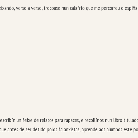
eixando, verso a verso, trocouse nun calafrío que me percorreu o espiñ
cribín un feixe de relatos para rapaces, e recollínos nun libro titula
n que antes de ser detido polos falanxistas, aprende aos alumnos este p