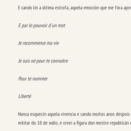
E cando lin a última estrofa, aquela emoción que me fora apr
E par le pouvoir d´un mot
Je recommence ma vie
Je suis né pour te connaitre
Pour te nommer
Liberté
Nunca esquecín aquela vivencia e cando moitos anos despois es
militar do 18 de xullo, e creei a figura dun mestre republicá