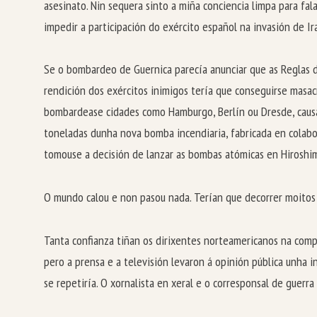
asesinato. Nin sequera sinto a miña conciencia limpa para fa
impedir a participación do exército español na invasión de Ira
Se o bombardeo de Guernica parecía anunciar que as Reglas d
rendición dos exércitos inimigos tería que conseguirse masac
bombardease cidades como Hamburgo, Berlín ou Dresde, causa
toneladas dunha nova bomba incendiaria, fabricada en colabo
tomouse a decisión de lanzar as bombas atómicas en Hiroshim
O mundo calou e non pasou nada. Terían que decorrer moitos a
Tanta confianza tiñan os dirixentes norteamericanos na comp
pero a prensa e a televisión levaron á opinión pública unha i
se repetiría. O xornalista en xeral e o corresponsal de guerr