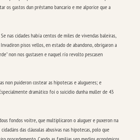
tar os gastos dun préstamo bancario e me alporice que a
Se nas cidades había centos de miles de vivendas baleiras,
. Invadiron pisos vellos, en estado de abandono, obrigaron a
 orde” non nos gustasen e naquel río revolto pescasen
ias non puideron costear as hipotecas e alugueres; e
Especialmente dramático foi o suicidio dunha muller de 43
dous fondos voitre, que multiplicaron o aluguer e puxeron na
cidadáns das cláusulas abusivas nas hipotecas, polo que
deiro procedemento. Cando as familias sen medios económicos