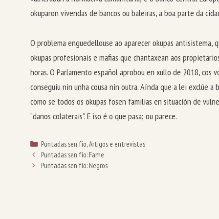
okuparon vivendas de bancos ou baleiras, a boa parte da cida
O problema enguedellouse ao aparecer okupas antisistema, que
okupas profesionais e mafias que chantaxean aos propietarios
horas. O Parlamento español aprobou en xullo de 2018, cos vo
conseguiu nin unha cousa nin outra. Aínda que a lei exclúe a 
como se todos os okupas fosen familias en situación de vulne
“danos colaterais”. E iso é o que pasa; ou parece.
Categorías
Puntadas sen fío
,
Artigos e entrevistas
Puntadas sen fío: Fame
Puntadas sen fío: Negros