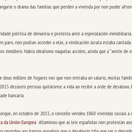
 angurie o drama das familias que perden a vivenda por non poder afron
ade política de denuncia e protesta ante a especulación inmobiliaria. 
en paro, non podían acceder a elas, a vindicación ácrata estaba cantada
r dos inmóbeis. Había idealismo naquelas accións, aínda que á “xente de
e dous millóns de fogares nos que non entraba un salario, moitas famil
013 dezaseis persoas quitáronse a vida ao recibir a orde de desaloxo. 
dade bancaria.
porque, en octubro de 2013, o concello vendeu 1860 vivendas sociais a 
za da Unión Europea
ditaminou que as leis españolas non protexían aos 
eo recordou aos bancos españois que o desahucio tiña que ser o derra