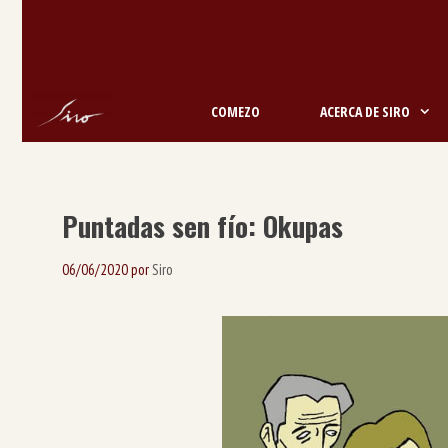
Saltar
ao
contido
COMEZO
ACERCA DE SIRO
Puntadas sen fío: Okupas
06/06/2020
por
Siro