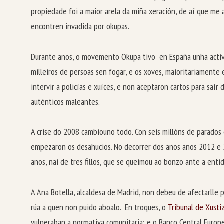
propiedade foi a maior arela da miña xeración, de aí que me
encontren invadida por okupas.
Durante anos, o movemento Okupa tivo en España unha activid
milleiros de persoas sen fogar, e os xoves, maioritariamente 
intervir a policías e xuíces, e non aceptaron cartos para saí
auténticos maleantes.
A crise do 2008 cambiouno todo. Con seis millóns de parados 
empezaron os desahucios. No decorrer dos anos anos 2012 e 2
anos, nai de tres fillos, que se queimou ao bonzo ante a enti
A Ana Botella, alcaldesa de Madrid, non debeu de afectarlle 
rúa a quen non puido aboalo. En troques, o
Tribunal de Xusti
vulneraban a normativa comunitaria; e o Banco Central Europ