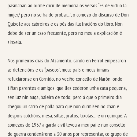
pasmaban ao oírme dicir de memoria os versos “Es de vidrio la
mujer/ pero no se ha de probar…”, o comezo do discurso de Don
Quixote aos cabreiros e os pés das ilustracións do libro. Non
debe de ser un caso frecuente, pero no meu a explicación é
sinxela.
Nos primeiros días do Alzamento, cando en Ferrol empezaron
as detencións e os “paseos”, meus país e meus irmáns
refuxiáronse en Cornido, no veciño concello de Narón, onde
tiñan parentes e amigos, que lles cederon unha casa pequena,
sen luz nin auga, baleira de todo; pero á que o primeiro día
chegou un carro de palla para que non durmisen no chan e
despois colchóns, mesa, sillas, pratos, tixolas… e un quinqué. A
comezos de 1937 a garda civil levou a meu pai e nun consello
de guerra condenárono a 30 anos por representar, co grupo de