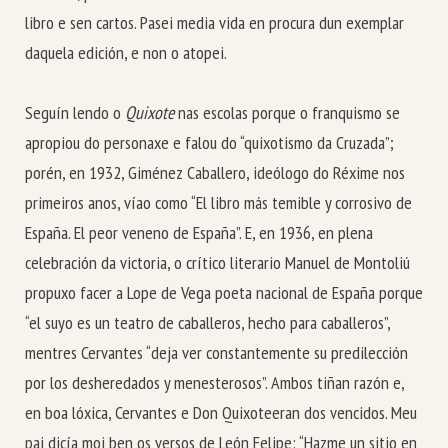
libro e sen cartos. Pasei media vida en procura dun exemplar
daquela edición, e non o atopei.
Seguín lendo o
Quixote
nas escolas porque o franquismo se
apropiou do personaxe e falou do “quixotismo da Cruzada”;
porén, en 1932, Giménez Caballero, ideólogo do Réxime nos
primeiros anos, víao como “El libro más temible y corrosivo de
España. El peor veneno de España”. E, en 1936, en plena
celebración da victoria, o crítico literario Manuel de Montoliú
propuxo facer a Lope de Vega poeta nacional de España porque
“el suyo es un teatro de caballeros, hecho para caballeros”,
mentres Cervantes “deja ver constantemente su predilección
por los desheredados y menesterosos”. Ambos tiñan razón e,
en boa lóxica, Cervantes e Don Quixoteeran dos vencidos. Meu
pai dicía moi ben os versos de León Felipe: “Hazme un sitio en