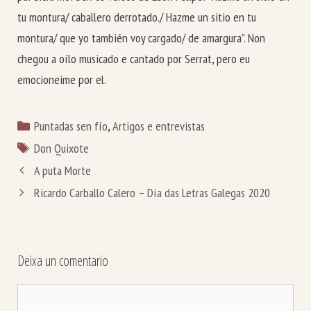
tu montura/ caballero derrotado./ Hazme un sitio en tu
montura/ que yo también voy cargado/ de amargura”. Non
chegou a oílo musicado e cantado por Serrat, pero eu
emocioneime por el.
Categorías
Puntadas sen fío
,
Artigos e entrevistas
Etiquetas
Don Quixote
A puta Morte
Ricardo Carballo Calero – Día das Letras Galegas 2020
Deixa un comentario
Comentario