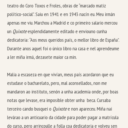
teatro do Coro Toxos e Froles, obras de “marcado matiz
político-social”. Saiu en 1941 e en 1943 nacín eu. Meu irmán
apenas me viu. Marchou a Madrid e co primeiro salario mercou
un
Quixote
esplendidamente editado e enviouno cunha
dedicatoria: “Aos meus queridos país, o mellor libro de España”.
Durante anos aquel foi o único libro na casa e nel aprendeume
a ler miña irmá, dezasete maior ca min.
Malia a escaseza en que vivían, meus país acordaron que eu
estudase o bacharelato, pero, mal aconsellados, non me
mandaron ao instituto, senón a unha academia onde, por boas
notas que levase, era imposible obter unha beca. Cursaba
terceiro cando busquei o
Quixote
e non apareceu. Miña nai
levárao a un anticuario da cidade para poder pagar a matrícula
do curso, pero arrincoulle a folla coa dedicatoria e volveu sen