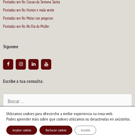
Puntadas sen fío: Cousas da Semana Santa
Puntadas sen fío: Humor e mala xente
Puntadas sen fío: Matar con pregarias
Puntadas sen fío: No Día da Muller
Sígueme
Escribe a tua consulta:
Buscar:
Utilizamos cookies para ofrecerche a mellor experiencia na nosa web.
2026 © Siro | Artista y escritor gallego. Dibujante de humor y caricaturista
Podes aprender máis sobre que cookies utilizamos ou desactivalas en axústelos.
político. Pintor y ensayista |
info@siroartista.com
| Aviso legal y política de
Aceptar cookies
Rechazar cookies
Axustes
privacidad