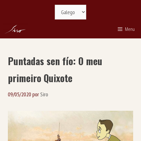
Saltar
Selecciona
ao
idioma
contido
Menu
Puntadas sen fío: O meu
primeiro Quixote
09/05/2020
por
Siro