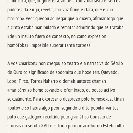
a ministra, que, lingoreteira, alude ao xuíz Marlasca e, sen os
pudores da Xirgu, revela, con voz firme e clara, que é «un
maricón». Peor quedou ao negar que o dixera, afirmar logo que
a cinta estaba manipulada e rematar admitindo que se trataba
«de un insulto fuera de contexto, no como expresión
homófoba». Imposible superar tanta torpeza.
A voz «maricón» non chegou ao teatro e á narrativa do Século
de Ouro co significado de sodomita que hoxe ten. Quevedo,
Lope, Tirso, Torres Naharro e demais autores chaman
«maricón» ao home covarde e efeminado, ou pouco activo
sexualmente. Para expresar o desprezo polo homosexual tiñan
«puto» e só había algo peor, segundo o dito popular «antes
puto que gallego», recollido polo gramático Gonzalo de
Correas no século XVII e sufrido polo pícaro-bufón Estebanillo