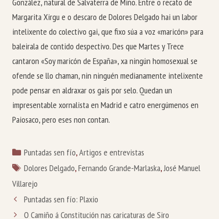
González, natural de Salvaterra de Miño. Entre o recato de
Margarita Xirgu e o descaro de Dolores Delgado hai un labor
intelixente do colectivo gai, que fixo súa a voz «maricón» para
baleirala de contido despectivo. Des que Martes y Trece
cantaron «Soy maricón de España», xa ningún homosexual se
ofende se llo chaman, nin ninguén medianamente intelixente
pode pensar en aldraxar os gais por selo. Quedan un
impresentable xornalista en Madrid e catro energúmenos en
Paiosaco, pero eses non contan.
Categorías
Puntadas sen fío
,
Artigos e entrevistas
Etiquetas
Dolores Delgado
,
Fernando Grande-Marlaska
,
José Manuel
Villarejo
Puntadas sen fío: Plaxio
O Camiño á Constitución nas caricaturas de Siro