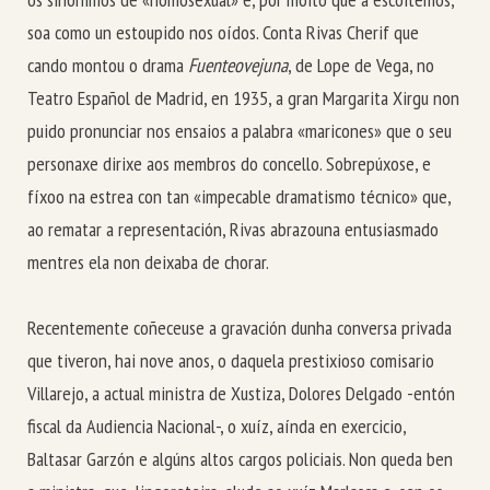
soa como un estoupido nos oídos. Conta Rivas Cherif que
cando montou o drama
Fuenteovejuna
, de Lope de Vega, no
Teatro Español de Madrid, en 1935, a gran Margarita Xirgu non
puido pronunciar nos ensaios a palabra «maricones» que o seu
personaxe dirixe aos membros do concello. Sobrepúxose, e
fíxoo na estrea con tan «impecable dramatismo técnico» que,
ao rematar a representación, Rivas abrazouna entusiasmado
mentres ela non deixaba de chorar.
Recentemente coñeceuse a gravación dunha conversa privada
que tiveron, hai nove anos, o daquela prestixioso comisario
Villarejo, a actual ministra de Xustiza, Dolores Delgado -entón
fiscal da Audiencia Nacional-, o xuíz, aínda en exercicio,
Baltasar Garzón e algúns altos cargos policiais. Non queda ben