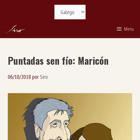
Saltar
Selecciona
ao
idioma
contido
Menu
Puntadas sen fío: Maricón
06/10/2018
por
Siro