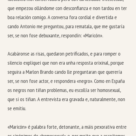
que empezou ollándome con desconfianza e non tardou en ter
boa relación comigo. A conversa fora cordial e divertida e
cando Antonio me preguntou, para rematala, que me gustaría
ser, se non fose debuxante, respondín:
«Maricón».
Acabáronse as risas, quedaron petrificados, e para romper o
silencio expliquei que non era unha resposta orixinal, porque
seguira a Marlon Brando cando lle preguntaran que querería
ser, se non fose actor, e respondera «negro». Como en España
os negros non tiñan problemas, eu escollía ser homosexual,
que si os tiñan. A entrevista era gravada e, naturalmente, non
se emitiu.
«Maricón» é palabra forte, detonante, a máis pexorativa entre
os sinónimos de «homosexual» e, por moito que a escoitemos,