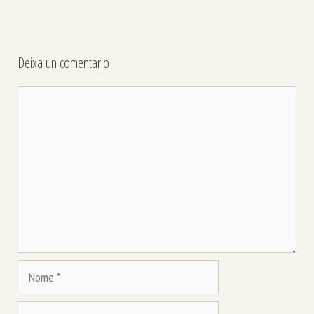
Deixa un comentario
Comentario
Nome
Correo