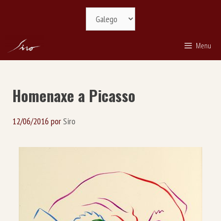
Saltar
Selecciona
ao
idioma
contido
Menu
Homenaxe a Picasso
12/06/2016
por
Siro