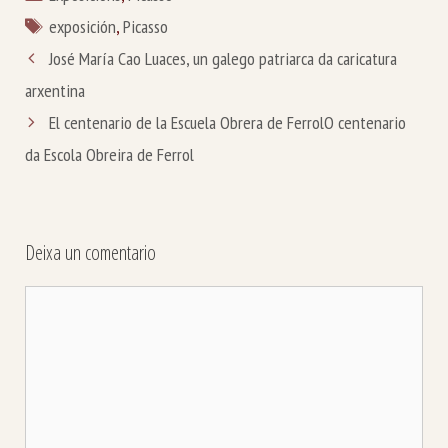
Etiquetas
exposición
,
Picasso
José María Cao Luaces, un galego patriarca da caricatura
arxentina
El centenario de la Escuela Obrera de Ferrol
O centenario
da Escola Obreira de Ferrol
Deixa un comentario
Comentario