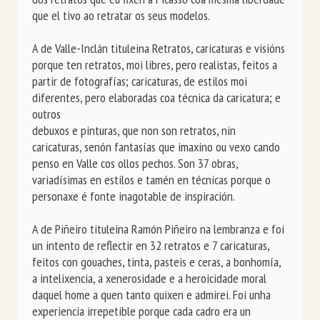
que el tivo ao retratar os seus modelos.

A de Valle-Inclán tituleina Retratos, caricaturas e visións 
porque ten retratos, moi libres, pero realistas, feitos a 
partir de fotografías; caricaturas, de estilos moi 
diferentes, pero elaboradas coa técnica da caricatura; e 
outros

debuxos e pinturas, que non son retratos, nin 
caricaturas, senón fantasías que imaxino ou vexo cando 
penso en Valle cos ollos pechos. Son 37 obras, 
variadísimas en estilos e tamén en técnicas porque o 
personaxe é fonte inagotable de inspiración.

A de Piñeiro tituleina Ramón Piñeiro na lembranza e foi 
un intento de reflectir en 32 retratos e 7 caricaturas, 
feitos con gouaches, tinta, pasteis e ceras, a bonhomía, 
a intelixencia, a xenerosidade e a heroicidade moral 
daquel home a quen tanto quixen e admirei. Foi unha 
experiencia irrepetible porque cada cadro era un 