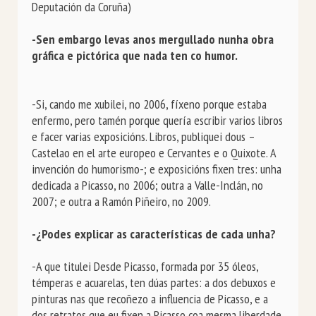
Deputación da Coruña)

-Sen embargo levas anos mergullado nunha obra 
gráfica e pictórica que nada ten co humor.
-Si, cando me xubilei, no 2006, fíxeno porque estaba 
enfermo, pero tamén porque quería escribir varios libros 
e facer varias exposicións. Libros, publiquei dous –
Castelao en el arte europeo e Cervantes e o Quixote. A 
invención do humorismo-; e exposicións fixen tres: unha 
dedicada a Picasso, no 2006; outra a Valle-Inclán, no 
2007; e outra a Ramón Piñeiro, no 2009.

-¿Podes explicar as características de cada unha?
-A que titulei Desde Picasso, formada por 35 óleos, 
témperas e acuarelas, ten dúas partes: a dos debuxos e 
pinturas nas que recoñezo a influencia de Picasso, e a 
dos retratos que eu fixen a Picasso coa mesma liberdade 