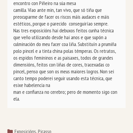
encontro con Piñeiro na súa mesa

camilla. Víao ante min, tan vivo, que só tiña que 
preocuparme de facer os riscos máis audaces e máis 
estéticos, porque o parecido  conseguiríao sempre.

Nas tres exposicións hai debuxos feitos cunha técnica 
que veño utilizando desde hai anos e que supón a 
culminación do meu facer coa liña. Substituín a prumiña 
polo pincel e a tinta china polas témperas. Os retratos, 
os espidos femininos e as paisaxes, todos de grandes 
dimensións, feitos con liñas de cores, tracexadas co 
pincel, penso que son os meus maiores logros. Non sei 
canto tempo poderei seguir usando esta técnica, que 
esixe habelencia na

man e confianza no cerebro; pero de momento sigo con 
Categorías
Exposicións
,
Picasso