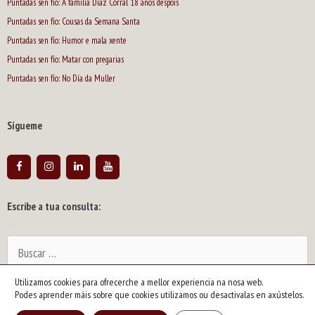
Puntadas sen fío: A familia Díaz Corral 18 anos despois
Puntadas sen fío: Cousas da Semana Santa
Puntadas sen fío: Humor e mala xente
Puntadas sen fío: Matar con pregarias
Puntadas sen fío: No Día da Muller
Sígueme
Escribe a tua consulta:
Buscar:
Utilizamos cookies para ofrecerche a mellor experiencia na nosa web.
2026 © Siro | Artista y escritor gallego. Dibujante de humor y caricaturista
Podes aprender máis sobre que cookies utilizamos ou desactivalas en axústelos.
político. Pintor y ensayista |
info@siroartista.com
| Aviso legal y política de