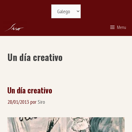
Saltar
Selecciona
ao
idioma
contido
Menu
Un día creativo
Un día creativo
28/01/2013
por
Siro