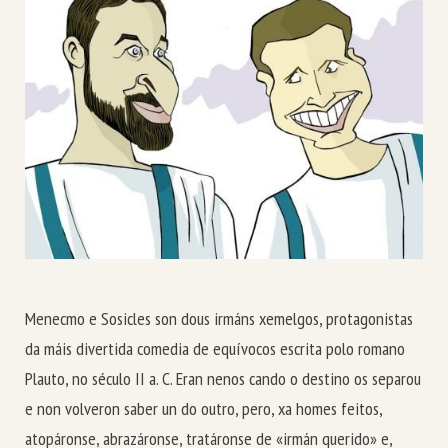
Menecmo e Sosicles son dous irmáns xemelgos, protagonistas
da máis divertida comedia de equívocos escrita polo romano
Plauto, no século II a. C. Eran nenos cando o destino os separou
e non volveron saber un do outro, pero, xa homes feitos,
atopáronse, abrazáronse, tratáronse de «irmán querido» e,