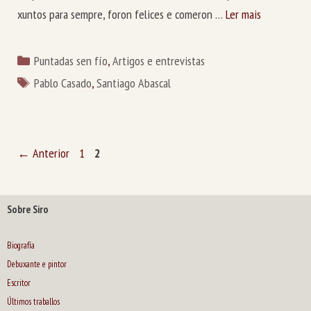
xuntos para sempre, foron felices e comeron …
Ler mais
Categorías
Puntadas sen fío
,
Artigos e entrevistas
Etiquetas
Pablo Casado
,
Santiago Abascal
Páxina
Páxina
←
Anterior
1
2
Sobre Siro
Biografía
Debuxante e pintor
Escritor
Últimos traballos