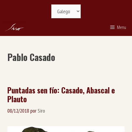
Saltar
Selecciona
ao
idioma
contido
Menu
Pablo Casado
Puntadas sen fío: Casado, Abascal e
Plauto
08/12/2018
por
Siro