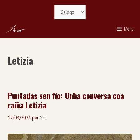
Saltar
Selecciona
ao
idioma
contido
Menu
Letizia
Puntadas sen fío: Unha conversa coa
raíña Letizia
17/04/2021
por
Siro