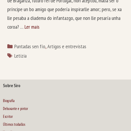
de Braganza, futuro rei de Portugal, non aceptou, malia ser o
príncipe un bo amigo que podería inspirarlle amor; pero, se xa
lle pesaba a diadema do infantazgo, que non lle pesaría unha
coroa? …
Ler mais
Categorías
Puntadas sen fío
,
Artigos e entrevistas
Etiquetas
Letizia
Sobre Siro
Biografía
Debuxante e pintor
Escritor
Últimos traballos