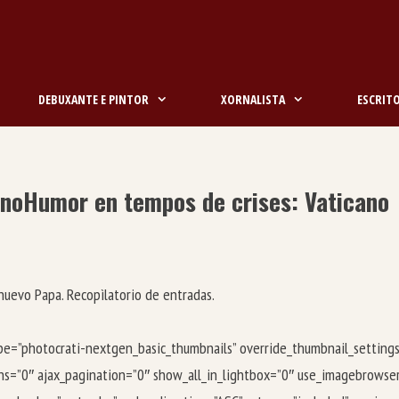
DEBUXANTE E PINTOR
XORNALISTA
ESCRIT
ano
Humor en tempos de crises: Vaticano
 nuevo Papa. Recopìlatorio de entradas.
type=”photocrati-nextgen_basic_thumbnails” override_thumbnail_setti
s=”0″ ajax_pagination=”0″ show_all_in_lightbox=”0″ use_imagebrowser