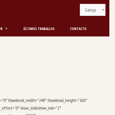
Selecciona
idioma
OR
ÚLTIMOS TRABALLOS
CONTACTO
ngs=”0″ thumbnail_width=”240″ thumbnail_height=”160″
_effect=”0″ show_slideshow_link=”1″