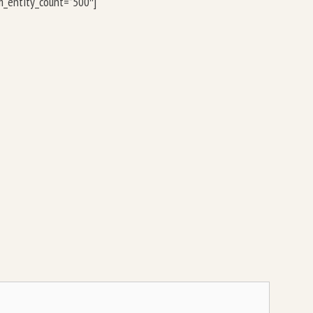
um_entity_count=”500″]