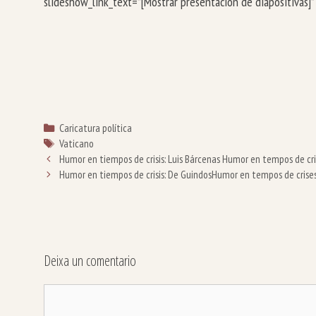
slideshow_link_text=”[Mostrar presentación de diapositivas]
Categorías
Caricatura política
Etiquetas
Vaticano
Humor en tiempos de crisis: Luis Bárcenas
Humor en tempos de cris
Humor en tiempos de crisis: De Guindos
Humor en tempos de crises
Deixa un comentario
Comentario