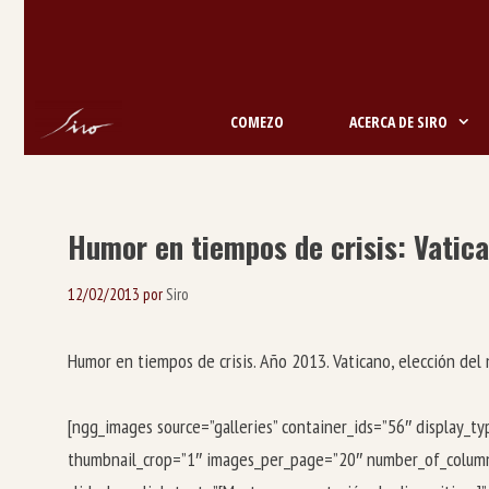
Saltar
ao
contido
COMEZO
ACERCA DE SIRO
Humor en tiempos de crisis: Vatic
12/02/2013
por
Siro
Humor en tiempos de crisis. Año 2013. Vaticano, elección del
[ngg_images source=”galleries” container_ids=”56″ display_
thumbnail_crop=”1″ images_per_page=”20″ number_of_column