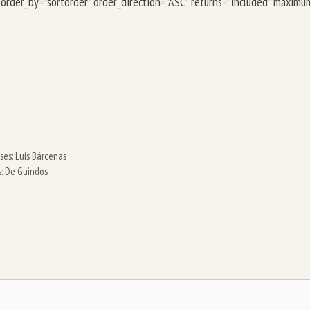
” order_by=”sortorder” order_direction=”ASC” returns=”included” maxim
es: Luis Bárcenas
: De Guindos