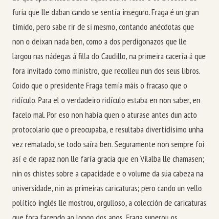
furia que lle daban cando se sentía inseguro. Fraga é un gran
tímido, pero sabe rir de si mesmo, contando anécdotas que
non o deixan nada ben, como a dos perdigonazos que lle
largou nas nádegas á filla do Caudillo, na primeira cacería á que
fora invitado como ministro, que recolleu nun dos seus libros.
Coido que o presidente Fraga temía máis o fracaso que o
ridículo. Para el o verdadeiro ridículo estaba en non saber, en
facelo mal. Por eso non había quen o aturase antes dun acto
protocolario que o preocupaba, e resultaba divertidísimo unha
vez rematado, se todo saíra ben. Seguramente non sempre foi
así e de rapaz non lle faría gracia que en Vilalba lle chamasen;
nin os chistes sobre a capacidade e o volume da súa cabeza na
universidade, nin as primeiras caricaturas; pero cando un vello
político inglés lle mostrou, orgulloso, a colección de caricaturas
que fora facendo ao longo dos anos, Fraga superou os