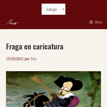
Saltar
Selecciona
ao
idioma
contido
Menu
Fraga en caricatura
15/10/2011
por
Siro