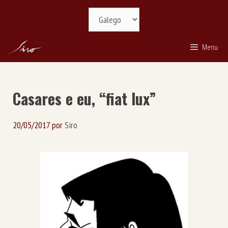
Saltar
Selecciona
ao
idioma
contido
Menu
Casares e eu, “fiat lux”
20/05/2017
por
Siro