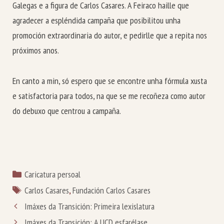
Galegas e a figura de Carlos Casares. A Feiraco haille que
agradecer a espléndida campaña que posibilitou unha
promoción extraordinaria do autor, e pedirlle que a repita nos
próximos anos.
En canto a min, só espero que se encontre unha fórmula xusta
e satisfactoria para todos, na que se me recoñeza como autor
do debuxo que centrou a campaña.
Categorías
Caricatura persoal
Etiquetas
Carlos Casares
,
Fundación Carlos Casares
Imáxes da Transición: Primeira lexislatura
Imáxes da Transición: A UCD esfarélase