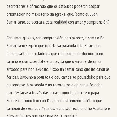
detractores e afirmando que os católicos poderán atopar
orientación no maxisterio da Igrexa, que, “como el Buen
Samaritano, se acerca a esta realidad con amor y comprensión”.
Con amor quizais, con comprensión non parece, e coma o Bo
Samaritano seguro que non. Nesa parábola fala Xesús dun
home asaltado por ladróns que o deixaron medio morto no
camiño e dun sacerdote e un levita que o viron e deron un
arrodeo para non axudalo. Fíxoo un samaritano que lle curou as
feridas, levouno á pousada e deu cartos ao pousadeiro para que
o atendese. A parábola é un recordatorio de que a fe debe
manifestarse a través das obras, como fai decote o papa
Francisco; como fixo con Diego, un estremeño católico que
cambiou de sexo aos 48 anos. Francisco recibiuno no Vaticano e
díxolle: “¡Claro que eres hijo de la Iglesia!”.