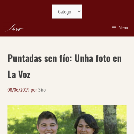
Saltar
Selecciona
ao
idioma
contido
Menu
Puntadas sen fío: Unha foto en
La Voz
08/06/2019
por
Siro