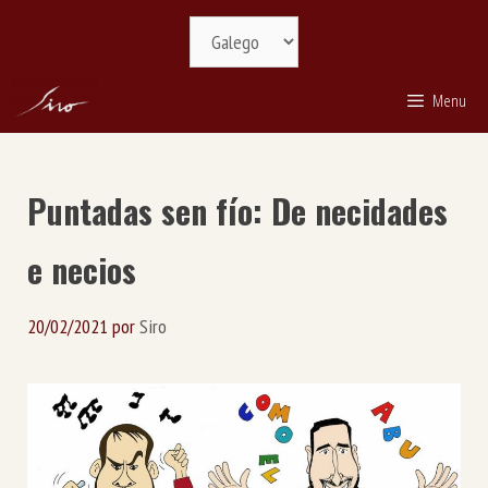
Saltar
Selecciona
ao
idioma
contido
Menu
Puntadas sen fío: De necidades
e necios
20/02/2021
por
Siro