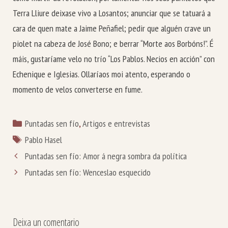
Terra Lliure deixase vivo a Losantos; anunciar que se tatuará a
cara de quen mate a Jaime Peñafiel; pedir que alguén crave un
piolet na cabeza de José Bono; e berrar “Morte aos Borbóns!”. É
máis, gustaríame velo no trío “Los Pablos. Necios en acción” con
Echenique e Iglesias. Ollaríaos moi atento, esperando o
momento de velos converterse en fume.
Categorías
Puntadas sen fío
,
Artigos e entrevistas
Etiquetas
Pablo Hasel
Puntadas sen fío: Amor á negra sombra da política
Puntadas sen fío: Wenceslao esquecido
Deixa un comentario