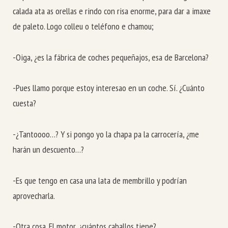
calada ata as orellas e rindo con risa enorme, para dar a imaxe
de paleto. Logo colleu o teléfono e chamou;
-Oiga, ¿es la fábrica de coches pequeñajos, esa de Barcelona?
-Pues llamo porque estoy interesao en un coche. Sí. ¿Cuánto
cuesta?
-¿Tantoooo…? Y si pongo yo la chapa pa la carrocería, ¿me
harán un descuento…?
-Es que tengo en casa una lata de membrillo y podrían
aprovecharla.
-Otra cosa. El motor, ¿cuántos caballos tiene?