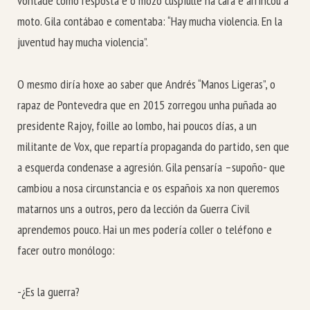
vontade como resposta e o mozo cuspiulle na cara e arrincou a
moto. Gila contábao e comentaba: “Hay mucha violencia. En la
juventud hay mucha violencia”.
O mesmo diría hoxe ao saber que Andrés “Manos Ligeras”, o
rapaz de Pontevedra que en 2015 zorregou unha puñada ao
presidente Rajoy, foille ao lombo, hai poucos días, a un
militante de Vox, que repartía propaganda do partido, sen que
a esquerda condenase a agresión. Gila pensaría –supoño- que
cambiou a nosa circunstancia e os españois xa non queremos
matarnos uns a outros, pero da lección da Guerra Civil
aprendemos pouco. Hai un mes podería coller o teléfono e
facer outro monólogo:
-¿Es la guerra?