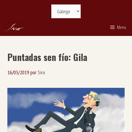
Saltar
Selecciona
ao
idioma
contido
Menu
Puntadas sen fío: Gila
16/03/2019
por
Siro