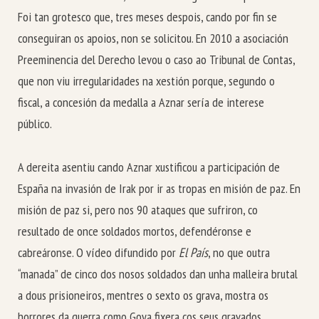
Foi tan grotesco que, tres meses despois, cando por fin se
conseguiran os apoios, non se solicitou. En 2010 a asociación
Preeminencia del Derecho levou o caso ao Tribunal de Contas,
que non viu irregularidades na xestión porque, segundo o
fiscal, a concesión da medalla a Aznar sería de interese
público.
A dereita asentiu cando Aznar xustificou a participación de
España na invasión de Irak por ir as tropas en misión de paz. En
misión de paz si, pero nos 90 ataques que sufriron, co
resultado de once soldados mortos, defendéronse e
cabreáronse. O vídeo difundido por
El País
, no que outra
“manada” de cinco dos nosos soldados dan unha malleira brutal
a dous prisioneiros, mentres o sexto os grava, mostra os
horrores da guerra como Goya fixera cos seus gravados.