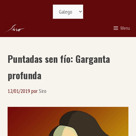
Saltar
Selecciona
ao
idioma
contido
Menu
Puntadas sen fío: Garganta
profunda
12/01/2019
por
Siro