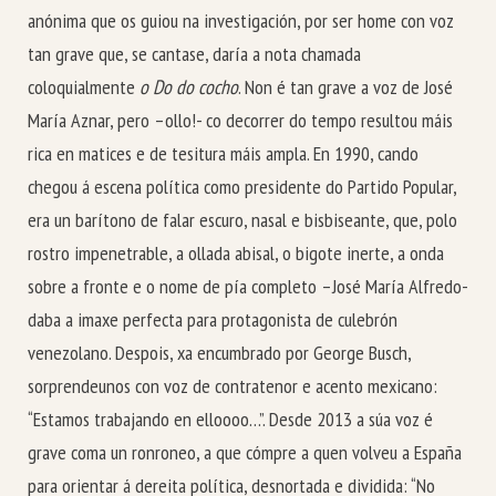
anónima que os guiou na investigación, por ser home con voz
tan grave que, se cantase, daría a nota chamada
coloquialmente
o
Do do cocho
. Non é tan grave a voz de José
María Aznar, pero –ollo!- co decorrer do tempo resultou máis
rica en matices e de tesitura máis ampla. En 1990, cando
chegou á escena política como presidente do Partido Popular,
era un barítono de falar escuro, nasal e bisbiseante, que, polo
rostro impenetrable, a ollada abisal, o bigote inerte, a onda
sobre a fronte e o nome de pía completo –José María Alfredo-
daba a imaxe perfecta para protagonista de culebrón
venezolano. Despois, xa encumbrado por George Busch,
sorprendeunos con voz de contratenor e acento mexicano:
“Estamos trabajando en elloooo…”. Desde 2013 a súa voz é
grave coma un ronroneo, a que cómpre a quen volveu a España
para orientar á dereita política, desnortada e dividida: “No