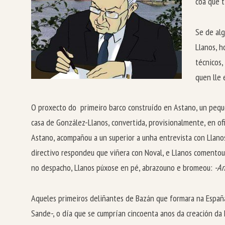
coa que t
Se de alg
Llanos, h
técnicos,
quen lle 
O proxecto do primeiro barco construído en Astano, un peque
casa de González-Llanos, convertida, provisionalmente, en of
Astano, acompañou a un superior a unha entrevista con Llanos
directivo respondeu que viñera con Noval, e Llanos comentou
no despacho, Llanos púxose en pé, abrazouno e bromeou:
-An
Aqueles primeiros deliñantes de Bazán que formara na España d
Sande-, o día que se cumprían cincoenta anos da creación da 