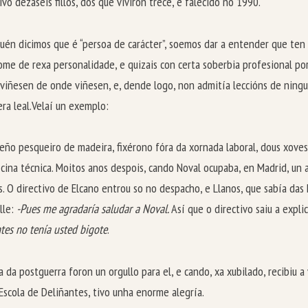
ivo dezaseis fillos, dos que viviron trece, e falecido no 1990.
uén dicimos que é “persoa de carácter”, soemos dar a entender que ten
ome de rexa personalidade, e quizais con certa soberbia profesional p
 viñesen de onde viñesen, e, dende logo, non admitía leccións de ningu
era leal.Velaí un exemplo:
ño pesqueiro de madeira, fixérono fóra da xornada laboral, dous xoves 
icina técnica. Moitos anos despois, cando Noval ocupaba, en Madrid, un 
. O directivo de Elcano entrou so no despacho, e Llanos, que sabía da
lle:
-Pues me agradaría saludar a Noval.
Así que o directivo saiu a expl
tes no tenía usted bigote
.
a postguerra foron un orgullo para el, e cando, xa xubilado, recibiu a
Escola de Deliñantes, tivo unha enorme alegría.