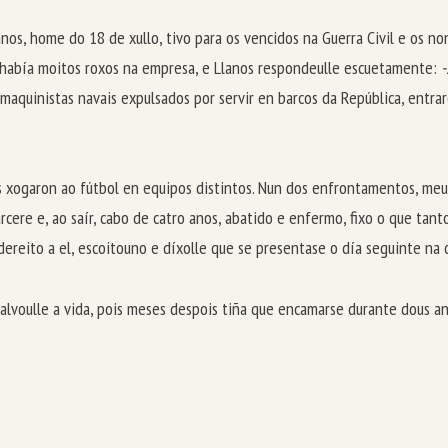
nos, home do 18 de xullo, tivo para os vencidos na Guerra Civil e os n
 había moitos roxos na empresa, e Llanos respondeulle escuetamente:
-
 maquinistas navais expulsados por servir en barcos da República, entr
xogaron ao fútbol en equipos distintos. Nun dos enfrontamentos, meu 
rcere e, ao saír, cabo de catro anos, abatido e enfermo, fixo o que tant
 dereito a el, escoitouno e díxolle que se presentase o día seguinte na o
salvoulle a vida, pois meses despois tiña que encamarse durante dous a