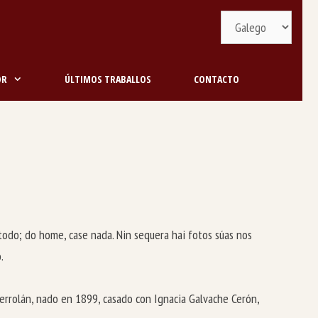
Selecciona
idioma
OR
ÚLTIMOS TRABALLOS
CONTACTO
odo; do home, case nada. Nin sequera hai fotos súas nos
.
errolán, nado en 1899, casado con Ignacia Galvache Cerón,