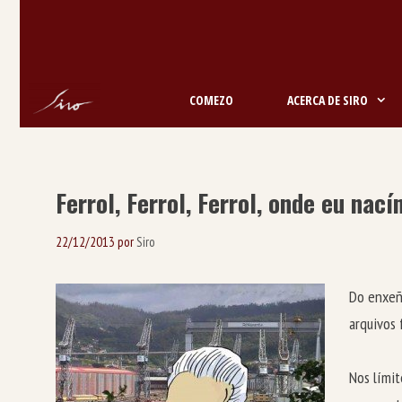
Saltar
ao
contido
COMEZO
ACERCA DE SIRO
Ferrol, Ferrol, Ferrol, onde eu nac
22/12/2013
por
Siro
Do enxeñe
arquivos 
Nos límit