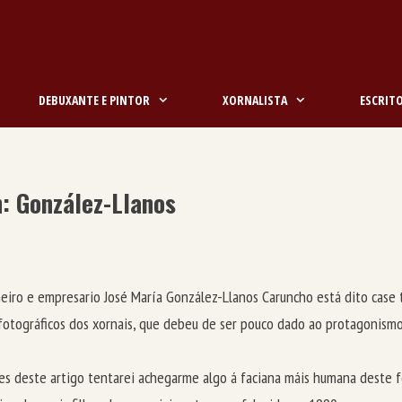
DEBUXANTE E PINTOR
XORNALISTA
ESCRIT
ín: González-Llanos
iro e empresario José María González-Llanos Caruncho está dito case t
fotográficos dos xornais, que debeu de ser pouco dado ao protagonismo
es deste artigo tentarei achegarme algo á faciana máis humana deste f