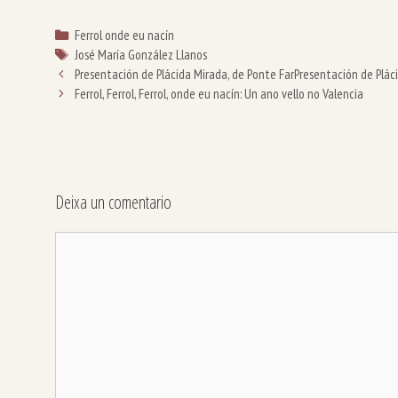
Categorías
Ferrol onde eu nacín
Etiquetas
José María González Llanos
Presentación de Plácida Mirada, de Ponte Far
Presentación de Plác
Ferrol, Ferrol, Ferrol, onde eu nacín: Un ano vello no Valencia
Deixa un comentario
Comentario