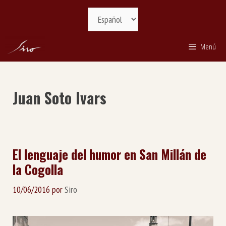
Saltar
Selecciona
al
idioma
contenido
Menú
Juan Soto Ivars
El lenguaje del humor en San Millán de
la Cogolla
10/06/2016
por
Siro