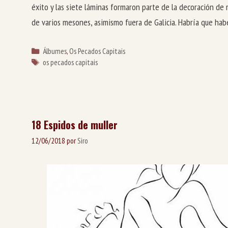
éxito y las siete láminas formaron parte de la decoración d
de varios mesones, asimismo fuera de Galicia. Habría que ha
Categorías
Álbumes
,
Os Pecados Capitais
Etiquetas
os pecados capitais
18 Espidos de muller
12/06/2018
por
Siro