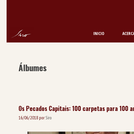
Saltar
al
contenido
INICIO
ACERCA
Álbumes
Os Pecados Capitais: 100 carpetas para 100 
16/06/2018
por
Siro