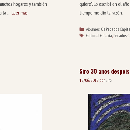
e muchos hogares y también
quiere”. Lo escribí en el año
berla …
Leer más
tiempo me dio la razó
Categorías
Álbumes
,
Os Pecados Capita
Etiquetas
Editorial Galaxia
,
Pecados C
Siro 30 anos despois
12/06/2018
por
Siro