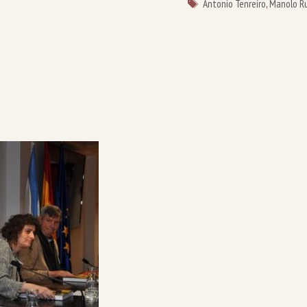
Etiquetas
Antonio Tenreiro
,
Manolo Ru