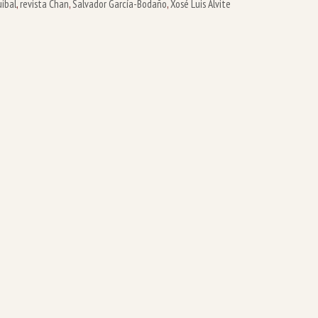
ibal
,
revista Chan
,
Salvador García-Bodaño
,
Xosé Luis Alvite