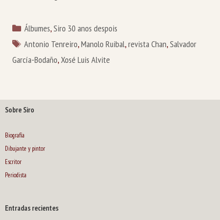
Categorías
Álbumes
,
Siro 30 anos despois
Etiquetas
Antonio Tenreiro
,
Manolo Ruibal
,
revista Chan
,
Salvador
García-Bodaño
,
Xosé Luis Alvite
Sobre Siro
Biografía
Dibujante y pintor
Escritor
Periodista
Entradas recientes