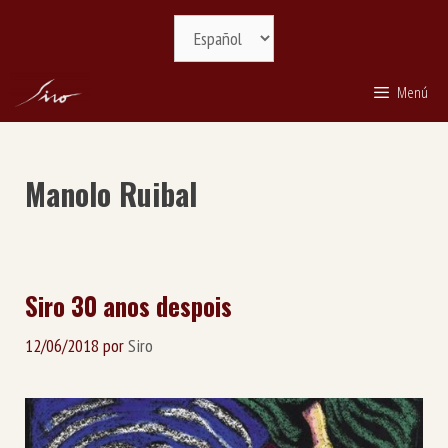
Saltar
Selecciona
al
idioma
contenido
Menú
Manolo Ruibal
Siro 30 anos despois
12/06/2018
por
Siro