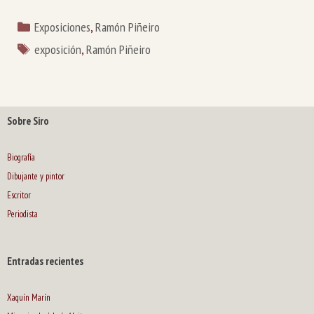
Categorías
Exposiciones
,
Ramón Piñeiro
Etiquetas
exposición
,
Ramón Piñeiro
Sobre Siro
Biografía
Dibujante y pintor
Escritor
Periodista
Entradas recientes
Xaquín Marín