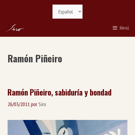
Saltar
Selecciona
al
idioma
contenido
Menú
Ramón Piñeiro
Ramón Piñeiro, sabiduría y bondad
26/03/2011
por
Siro