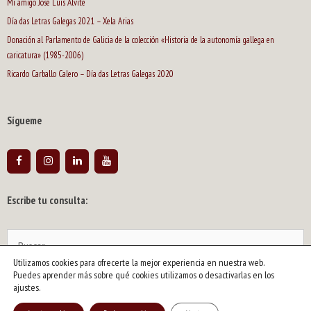
Mi amigo José Luís Alvite
Día das Letras Galegas 2021 – Xela Arias
Donación al Parlamento de Galicia de la colección «Historia de la autonomía gallega en
caricatura» (1985-2006)
Ricardo Carballo Calero – Día das Letras Galegas 2020
Sígueme
Escribe tu consulta:
Buscar:
Utilizamos cookies para ofrecerte la mejor experiencia en nuestra web.
Puedes aprender más sobre qué cookies utilizamos o desactivarlas en los
2026 © Siro | Artista y escritor gallego. Dibujante de humor y caricaturista
ajustes.
político. Pintor y ensayista |
info@siroartista.com
| Aviso legal y política de