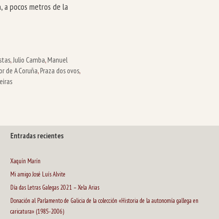
, a pocos metros de la
stas
,
Julio Camba
,
Manuel
r de A Coruña
,
Praza dos ovos
,
eiras
Entradas recientes
Xaquín Marín
Mi amigo José Luís Alvite
Día das Letras Galegas 2021 – Xela Arias
Donación al Parlamento de Galicia de la colección «Historia de la autonomía gallega en
caricatura» (1985-2006)