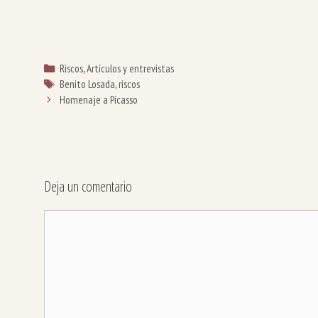
Categorías
Riscos
,
Artículos y entrevistas
Etiquetas
Benito Losada
,
riscos
Homenaje a Picasso
Deja un comentario
Comentario