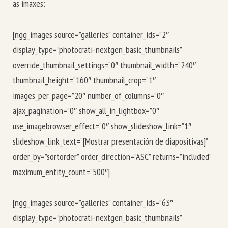
as imaxes:
[ngg_images source=”galleries” container_ids=”2″
display_type=”photocrati-nextgen_basic_thumbnails”
override_thumbnail_settings=”0″ thumbnail_width=”240″
thumbnail_height=”160″ thumbnail_crop=”1″
images_per_page=”20″ number_of_columns=”0″
ajax_pagination=”0″ show_all_in_lightbox=”0″
use_imagebrowser_effect=”0″ show_slideshow_link=”1″
slideshow_link_text=”[Mostrar presentación de diapositivas]”
order_by=”sortorder” order_direction=”ASC” returns=”included”
maximum_entity_count=”500″]
[ngg_images source=”galleries” container_ids=”63″
display_type=”photocrati-nextgen_basic_thumbnails”