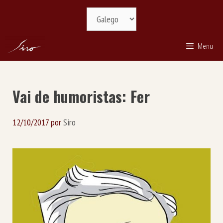
Saltar
Selecciona
ao
idioma
contido
Menu
Vai de humoristas: Fer
12/10/2017
por
Siro