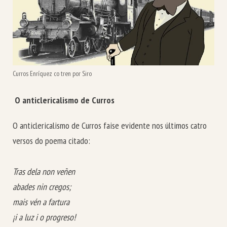
Curros Enríquez co tren por Siro
O anticlericalismo de Curros
O anticlericalismo de Curros faise evidente nos últimos catro
versos do poema citado:
Tras dela non veñen
abades nin cregos;
mais vén a fartura
¡i a luz i o progreso!