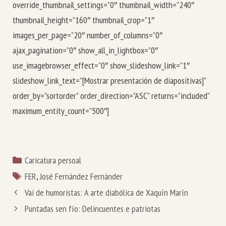
override_thumbnail_settings=”0″ thumbnail_width=”240″
thumbnail_height=”160″ thumbnail_crop=”1″
images_per_page=”20″ number_of_columns=”0″
ajax_pagination=”0″ show_all_in_lightbox=”0″
use_imagebrowser_effect=”0″ show_slideshow_link=”1″
slideshow_link_text=”[Mostrar presentación de diapositivas]”
order_by=”sortorder” order_direction=”ASC” returns=”included”
maximum_entity_count=”500″]
Categorías
Caricatura persoal
Etiquetas
FER
,
José Fernández Fernánder
Vai de humoristas: A arte diabólica de Xaquín Marín
Puntadas sen fío: Delincuentes e patriotas