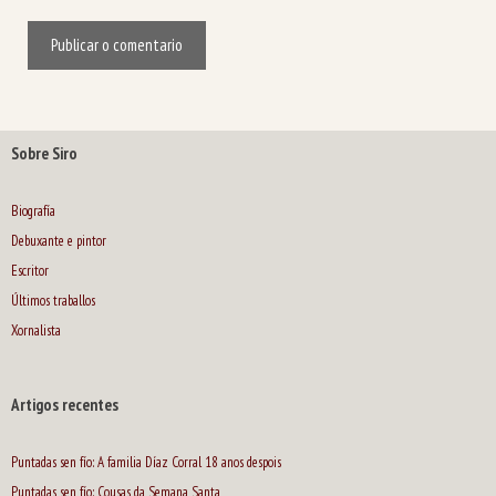
Sobre Siro
Biografía
Debuxante e pintor
Escritor
Últimos traballos
Xornalista
Artigos recentes
Puntadas sen fío: A familia Díaz Corral 18 anos despois
Puntadas sen fío: Cousas da Semana Santa