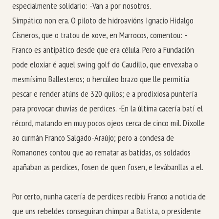
especialmente solidario: -Van a por nosotros.
Simpático non era. O piloto de hidroavións Ignacio Hidalgo
Cisneros, que o tratou de xove, en Marrocos, comentou: -
Franco es antipático desde que era célula. Pero a Fundación
pode eloxiar é aquel swing golf do Caudillo, que envexaba o
mesmísimo Ballesteros; o hercúleo brazo que lle permitía
pescar e render atúns de 320 quilos; e a prodixiosa puntería
para provocar chuvias de perdices. -En la última cacería batí el
récord, matando en muy pocos ojeos cerca de cinco mil. Díxolle
ao curmán Franco Salgado-Araújo; pero a condesa de
Romanones contou que ao rematar as batidas, os soldados
apañaban as perdices, fosen de quen fosen, e levábanllas a el.
Por certo, nunha cacería de perdices recibiu Franco a noticia de
que uns rebeldes conseguiran chimpar a Batista, o presidente