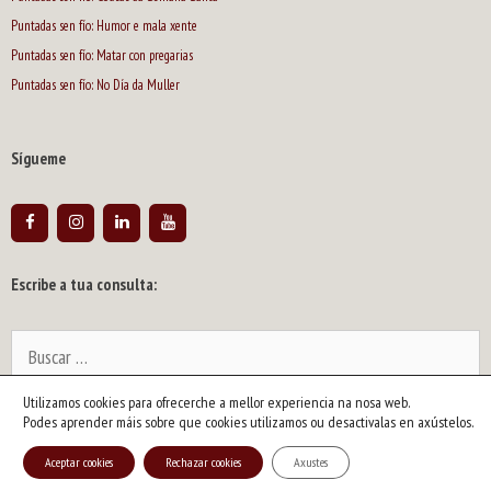
Puntadas sen fío: Humor e mala xente
Puntadas sen fío: Matar con pregarias
Puntadas sen fío: No Día da Muller
Sígueme
Escribe a tua consulta:
Buscar:
Utilizamos cookies para ofrecerche a mellor experiencia na nosa web.
2026 © Siro | Artista y escritor gallego. Dibujante de humor y caricaturista
Podes aprender máis sobre que cookies utilizamos ou desactivalas en axústelos.
político. Pintor y ensayista |
info@siroartista.com
| Aviso legal y política de
Aceptar cookies
Rechazar cookies
Axustes
privacidad