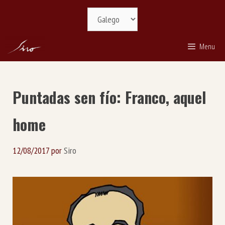
Saltar
Selecciona
ao
idioma
contido
Menu
Puntadas sen fío: Franco, aquel
home
12/08/2017
por
Siro