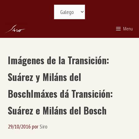
Saltar
Selecciona
ao
idioma
contido
Menu
Imágenes de la Transición:
Suárez y Miláns del
Bosch
Imáxes dá Transición:
Suárez e Miláns del Bosch
29/10/2016
por
Siro